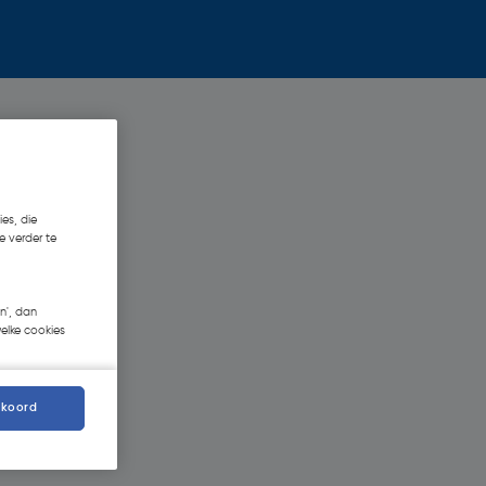
es, die
e verder te
n', dan
welke cookies
kkoord