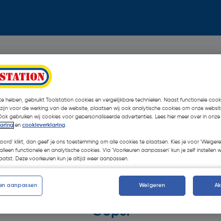
e helpen, gebruikt Toolstation cookies en vergelijkbare technieken. Naast functionele cooki
 zijn voor de werking van de website, plaatsen wij ook analytische cookies om onze websit
Ook gebruiken wij cookies voor gepersonaliseerde advertenties. Lees hier meer over in onze
laring
en
cookieverklaring
.
koord' klikt, dan geef je ons toestemming om alle cookies te plaatsen. Kies je voor 'Weigere
alleen functionele en analytische cookies. Via 'Voorkeuren aanpassen' kun je zelf instellen 
atst. Deze voorkeuren kun je altijd weer aanpassen.
en aanpassen
Weigeren
A
Oops!