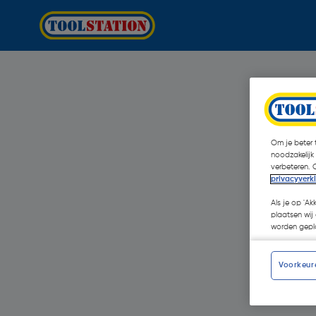
Om je beter t
noodzakelijk
verbeteren. 
privacyverk
Als je op 'Ak
plaatsen wij 
worden gepla
Voorkeur