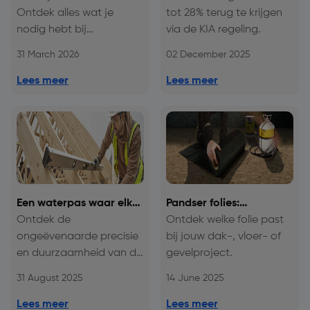
Ontdek alles wat je
tot 28% terug te krijgen
nodig hebt bij
via de KIA regeling.
Toolstation.
31 March 2026
02 December 2025
Lees meer
Lees meer
Een waterpas waar elke
Pandser folies:
millimeter telt
Ontdek de
Bescherming en
Ontdek welke folie past
ongeëvenaarde precisie
kwaliteit voor elk
bij jouw dak-, vloer- of
en duurzaamheid van de
bouwproject
gevelproject.
STANLEY FATMAX
31 August 2025
14 June 2025
XTREME-waterpassen.
Lees meer
Lees meer