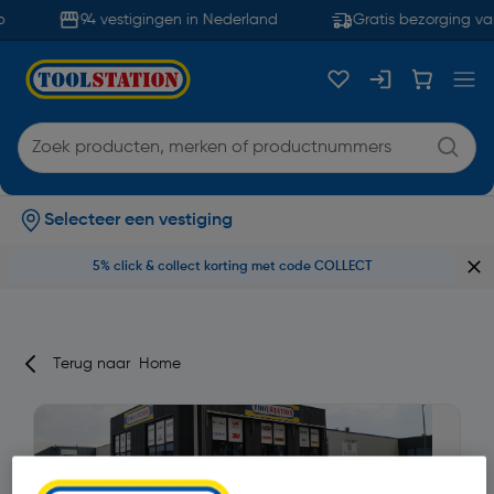
94 vestigingen in Nederland
Gratis bezorging van
Selecteer een vestiging
5% click & collect korting met code COLLECT
Terug naar
Home