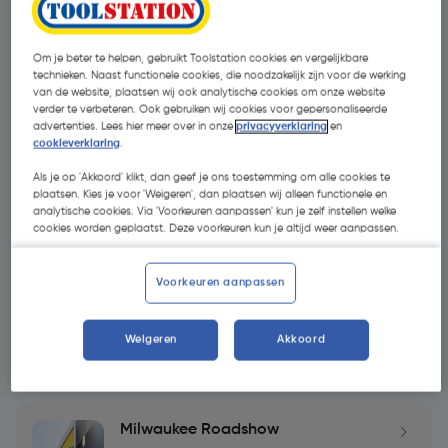
Om je beter te helpen, gebruikt Toolstation cookies en vergelijkbare
technieken. Naast functionele cookies, die noodzakelijk zijn voor de werking
van de website, plaatsen wij ook analytische cookies om onze website
verder te verbeteren. Ook gebruiken wij cookies voor gepersonaliseerde
Alle
Nieuws
Blogs
Adviezen
advertenties. Lees hier meer over in onze
privacyverklaring
en
cookieverklaring
.
Als je op 'Akkoord' klikt, dan geef je ons toestemming om alle cookies te
plaatsen. Kies je voor 'Weigeren', dan plaatsen wij alleen functionele en
Blijf op de hoogte van het laatste nieuws
analytische cookies. Via 'Voorkeuren aanpassen' kun je zelf instellen welke
cookies worden geplaatst. Deze voorkeuren kun je altijd weer aanpassen.
DeWALT Roadshow
Voorkeuren aanpassen
Weigeren
Akkoord
17 May 2026
Milwaukee Roadshow