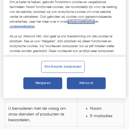
Om je beter te helpen, gebruikt Toolstation cookies en vergelijkbare
technieken. Naast functionele cookies, die noodzakelijk zijn voor de werking
Bedrijfsnaam
van de website, plaatsen wij ook analytische cookies om onze website
verder te verbeteren. Ook gebruiken wij cookies voor gepersonaliseerde
Het beheren van de status en het
NAW-gegevens
advertenties. Lees hier meer over in onze
privacyverklaring
en
proces van uw order in uw
E-mailadres
cookieverklaring
.
account.
Telefoonnummer
Als je op 'Akkoord' klikt, dan geef je ons toestemming om alle cookies te
plaatsen. Kies je voor 'Weigeren', dan plaatsen wij alleen functionele en
analytische cookies. Via 'Voorkeuren aanpassen' kun je zelf instellen welke
Het verwerken van gegevens
cookies worden geplaatst. Deze voorkeuren kun je altijd weer aanpassen.
zodat een tijdige en correcte
levering gewaarborgd wordt,
waaronder het maken van
NAW-gegevens
Voorkeuren aanpassen
aantekeningen zodra het pakket
E-mailadres
afgeleverd is. Voor dit doeleinde
Weigeren
Akkoord
kunnen wij tevens de
persoonsgegevens delen met de
pakketdiensten die wij inschakelen.
U benaderen met de vraag om
Naam
onze diensten of producten te
E-mailadres
beoordelen.