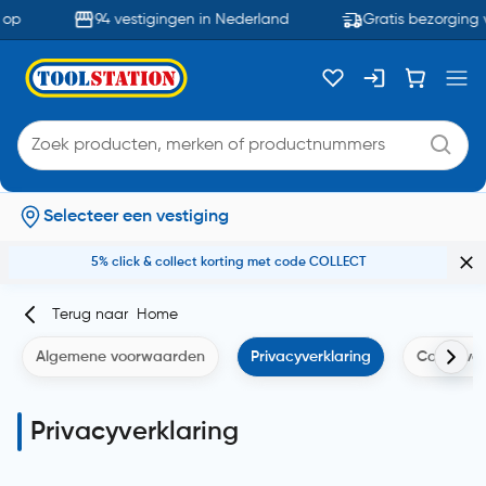
94 vestigingen in Nederland
Gratis bezorging van
Selecteer een vestiging
5% click & collect korting met code COLLECT
Terug naar
Home
Algemene voorwaarden
Privacyverklaring
Cookiever
Privacyverklaring