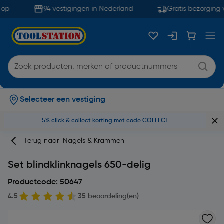
op
94 vestigingen in Nederland
Gratis bezorging 
Selecteer een vestiging
5% click & collect korting met code COLLECT
Terug naar
Nagels & Krammen
Set blindklinknagels 650-delig
Productcode: 50647
4.5
35 beoordeling(en)