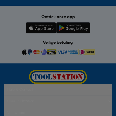
Ontdek onze app
Downloaden in de
DOWNLOAD VIA
App Store
Google Play
Veilige betaling
Hulp & Contact
Over Toolstation
Voorwaarden