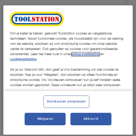
Om je beter te helpen, gebruikt Toolstation cookies en vergelijkbare
technieken. Naast functionele cookies, die noodzakelijk zijn voor de werking
van de website, plaatsen wij ook analytische cookies om onze website
verder te verbeteren. Ook gebruiken wij cookies voor gepersonaliseerde
advertenties. Lees hier meer over in onze
privacyverklaring
en
cookieverklaring
.
Als je op 'Akkoord' klikt, dan geef je ons toestemming om alle cookies te
plaatsen. Kies je voor 'Weigeren', dan plaatsen wij alleen functionele en
analytische cookies. Via 'Voorkeuren aanpassen' kun je zelf instellen welke
cookies worden geplaatst. Deze voorkeuren kun je altijd weer aanpassen.
€ 7,79
| Excl. btw € 6,44
Voorkeuren aanpassen
Weigeren
Akkoord
Selecteer winkel - Bekijk voorraadniveaus en haal binnen 10
minuten op
Selecteer vestiging