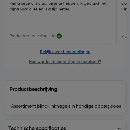
Prima setje om altijd bij je te hebben. Ik gebruikt het
Doet
bijna voor alles en is altijd netjes
klin
Productaanbeveling : Ja
Prod
Bekijk meer beoordelingen
Hoe worden beoordelingen berekend?
Productbeschrijving
• Assortiment blindklinknagels in handige opbergdoos
Technische specificaties
Technische specificaties