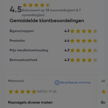
4.5
Gebaseerd op 35 beoordeling(en) & 7
opmerking(en)
Gemiddelde klantbeoordelingen
Eigenschappen
4.3
Prestaties
4.4
Prijs-kwaliteitverhouding
4.3
Betrouwbaarheid
4.3
Mahmood
Jsls
Geverifieerde aankoop
5
2024-11-26
Popnagels diverse maten
Go