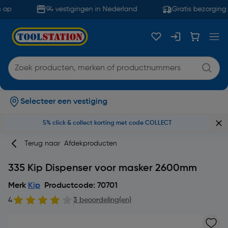
op
94 vestigingen in Nederland
Gratis bezorging 
Selecteer een vestiging
5% click & collect korting met code COLLECT
Terug naar
Afdekproducten
335 Kip Dispenser voor masker 2600mm
Merk
Kip
Productcode: 70701
4
3 beoordeling(en)