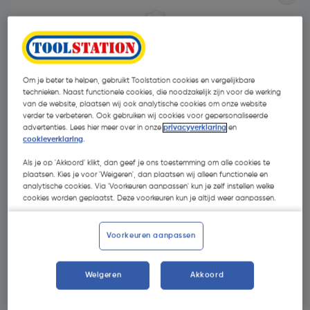
Om je beter te helpen, gebruikt Toolstation cookies en vergelijkbare
technieken. Naast functionele cookies, die noodzakelijk zijn voor de werking
van de website, plaatsen wij ook analytische cookies om onze website
verder te verbeteren. Ook gebruiken wij cookies voor gepersonaliseerde
advertenties. Lees hier meer over in onze
privacyverklaring
en
cookieverklaring
.
Als je op 'Akkoord' klikt, dan geef je ons toestemming om alle cookies te
plaatsen. Kies je voor 'Weigeren', dan plaatsen wij alleen functionele en
analytische cookies. Via 'Voorkeuren aanpassen' kun je zelf instellen welke
cookies worden geplaatst. Deze voorkeuren kun je altijd weer aanpassen.
€ 4,29
| Excl. btw € 3,55
Voorkeuren aanpassen
Selecteer winkel - Bekijk voorraadniveaus en haal binnen 10
Weigeren
Akkoord
minuten op
Selecteer vestiging