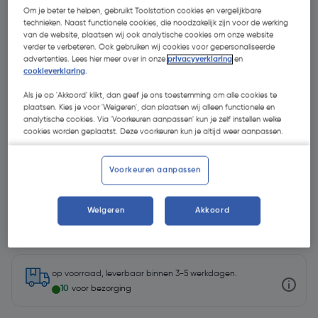
Om je beter te helpen, gebruikt Toolstation cookies en vergelijkbare
technieken. Naast functionele cookies, die noodzakelijk zijn voor de werking
van de website, plaatsen wij ook analytische cookies om onze website
verder te verbeteren. Ook gebruiken wij cookies voor gepersonaliseerde
advertenties. Lees hier meer over in onze
privacyverklaring
en
cookieverklaring
.
Als je op 'Akkoord' klikt, dan geef je ons toestemming om alle cookies te
plaatsen. Kies je voor 'Weigeren', dan plaatsen wij alleen functionele en
analytische cookies. Via 'Voorkeuren aanpassen' kun je zelf instellen welke
cookies worden geplaatst. Deze voorkeuren kun je altijd weer aanpassen.
Voorkeuren aanpassen
Weigeren
Akkoord
€ 181,65
| Excl. btw € 150,12
op voorraad, leverbaar binnen 3-5 werkdagen.
10
voor bezorging