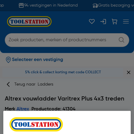
p
94 vestigingen in Nederland
Gratis bezorging v
Selecteer een vestiging
5% click & collect korting met code COLLECT
Terug naar
Ladders
Altrex vouwladder Varitrex Plus 4x3 treden
Merk
Altrex
Productcode: 41304