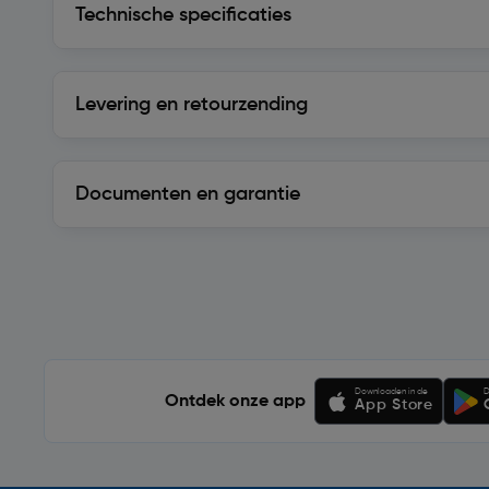
Technische specificaties
Levering en retourzending
Levering en retourzending
Documenten en garantie
Soortgelijke artikelen
Downloaden in de
D
Ontdek onze app
App Store