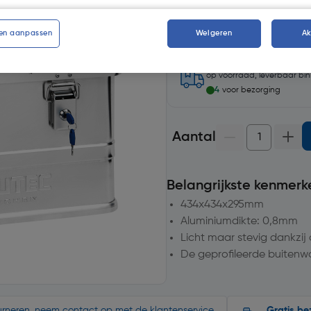
en aanpassen
Weigeren
A
op voorraad, leverbaar bi
4
voor bezorging
Aantal
Belangrijkste kenmerk
434x434x295mm
Aluminiumdikte: 0,8mm
Licht maar stevig dankzij
De geprofileerde buitenw
ourneren, neem contact op met de klantenservice.
Gratis be