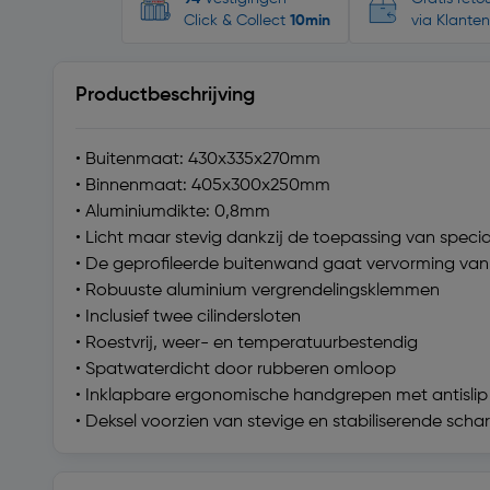
Click & Collect
10min
via Klanten
Productbeschrijving
• Buitenmaat: 430x335x270mm
• Binnenmaat: 405x300x250mm
• Aluminiumdikte: 0,8mm
• Licht maar stevig dankzij de toepassing van specia
• De geprofileerde buitenwand gaat vervorming van 
• Robuuste aluminium vergrendelingsklemmen
• Inclusief twee cilindersloten
• Roestvrij, weer- en temperatuurbestendig
• Spatwaterdicht door rubberen omloop
• Inklapbare ergonomische handgrepen met antislip
• Deksel voorzien van stevige en stabiliserende scha
Technische specificaties