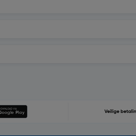
OWNLOAD VIA
Veilige betali
Google Play