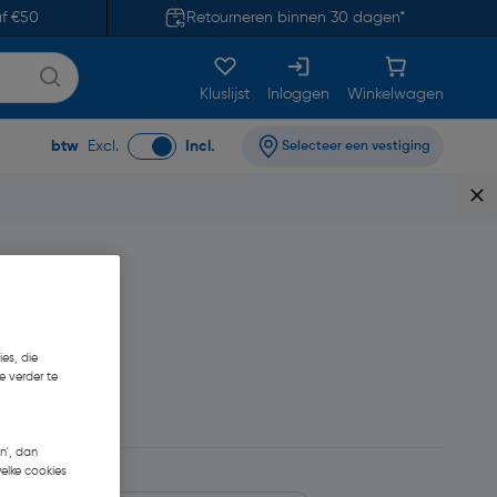
af €50
Retourneren binnen 30 dagen*
Kluslijst
Inloggen
Winkelwagen
btw
Excl.
Incl.
Selecteer een vestiging
es, die
e verder te
,52
n', dan
welke cookies