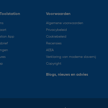
Toolstation
Voorwaarden
ons
Algemene voorwaarden
aart
Privacybeleid
ation App
Cookiebeleid
brief
Recensies
ingen
AEEA
ures
Verklaring van moderne slavernij
ap
Copyright
Blogs, nieuws en advies