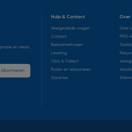
Hulp & Contact
Over 
Veelgestelde vragen
Over 
Contact
PRO-k
Betaalmethoden
Toolst
iratie en deals.
Levering
Nieuws
Click & Collect
Vestig
Ruilen en retourneren
Vacat
Abonneren
Garantie
Sitem