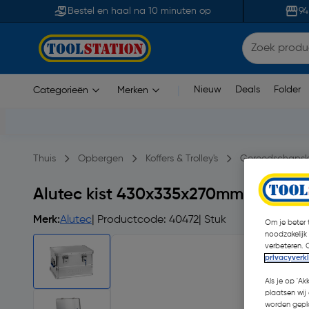
Bestel en haal na 10 minuten op
94
Nieuw
Deals
Folder
Categorieën
Merken
|
Thuis
Opbergen
Koffers & Trolley's
Gereedschapsk
Alutec kist 430x335x270mm
Merk:
Alutec
| Productcode: 40472
| Stuk
Om je beter t
noodzakelijk
verbeteren. 
privacyverk
Als je op 'Ak
plaatsen wij 
worden gepla