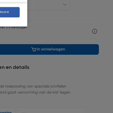
kkoord
nnen 3-5 werkdagen.
In winkelwagen
en en details
 de toepassing van speciale profielen
and gaat vervorming van de kist tegen
zorging