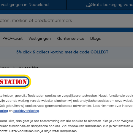
 vestigingen in Nederland
Gratis bezorging van
PRO-kaart
Vestigingen
Klantenservice
Blogs
5% click & collect korting met de code COLLECT
isten
Alutec kist
e helpen, gebruikt Toolstation cookies en vergelijkbare technieken. Naast functionele cooki
 zijn voor de werking van de website, plaatsen wij ook analytische cookies om onze websit
€ 111,95
Ook gebruiken wij cookies voor gepersonaliseerde advertenties. Lees hier meer over in onze
| Excl. btw € 92
laring
en
cookieverklaring
.
koord' klikt, dan geef je ons toestemming om alle cookies te plaatsen. Kies je voor 'Weigere
alleen functionele en analytische cookies. Via 'Voorkeuren aanpassen' kun je zelf instellen 
Kies productvariant
(5)
atst. Deze voorkeuren kun je altijd weer aanpassen.