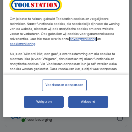
Om je beter te helpen, gebruikt Toolstation cookies en vergelijkbare
technieken. Naast functionele cookies, die noodzakelijk zijn voor de werking
van de website, plaatsen wij ook analytische cookies om onze website
verder te verbeteren. Ook gebruiken wij cookies voor gepersonaliseerde
advertenties. Lees hier meer over in onze
privacyverklaring
en
cookieverklaring
.
Als je op 'Akkoord' klikt, dan geef je ons toestemming om alle cookies te
plaatsen. Kies je voor 'Weigeren', dan plaatsen wij alleen functionele en
analytische cookies. Via 'Voorkeuren aanpassen' kun je zelf instellen welke
cookies worden geplaatst. Deze voorkeuren kun je altijd weer aanpassen.
Voorkeuren aanpassen
€ 159,00
| Excl. btw € 131,40
Weigeren
Akkoord
op voorraad, leverbaar binnen 3-5 werkdagen.
1
voor bezorging