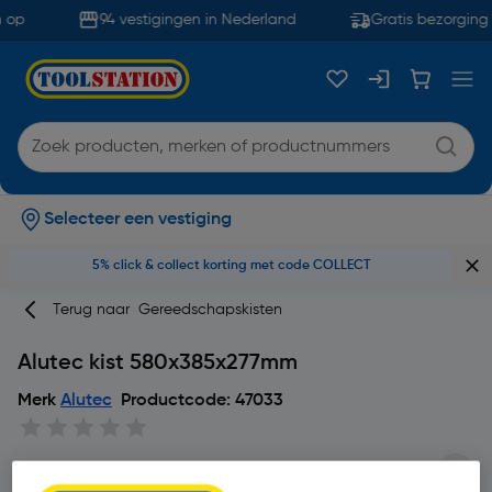
 op
94 vestigingen in Nederland
Gratis bezorging 
Selecteer een vestiging
5% click & collect korting met code COLLECT
Terug naar
Gereedschapskisten
Alutec kist 580x385x277mm
Merk
Alutec
Productcode: 47033