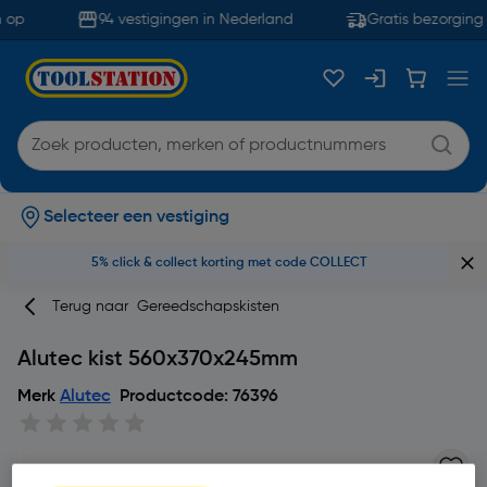
 op
94 vestigingen in Nederland
Gratis bezorging 
Selecteer een vestiging
5% click & collect korting met code COLLECT
Terug naar
Gereedschapskisten
Alutec kist 560x370x245mm
Merk
Alutec
Productcode: 76396