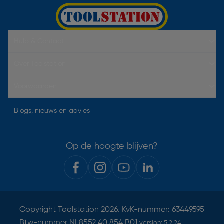
Hulp & Contact
Over Toolstation
Voorwaarden
Blogs, nieuws en advies
Op de hoogte blijven?
Copyright
Toolstation
2026. KvK-nummer: 63449595
Btw-nummer NL8552.40.854.B01
version:
5.2.24