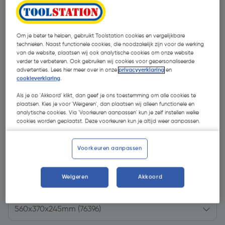
Om je beter te helpen, gebruikt Toolstation cookies en vergelijkbare
technieken. Naast functionele cookies, die noodzakelijk zijn voor de werking
van de website, plaatsen wij ook analytische cookies om onze website
verder te verbeteren. Ook gebruiken wij cookies voor gepersonaliseerde
advertenties. Lees hier meer over in onze
privacyverklaring
en
cookieverklaring
.
Als je op 'Akkoord' klikt, dan geef je ons toestemming om alle cookies te
plaatsen. Kies je voor 'Weigeren', dan plaatsen wij alleen functionele en
analytische cookies. Via 'Voorkeuren aanpassen' kun je zelf instellen welke
cookies worden geplaatst. Deze voorkeuren kun je altijd weer aanpassen.
Voorkeuren aanpassen
€ 99,95
| Excl. btw € 82,60
Weigeren
Akkoord
Kies productvariant
(1)