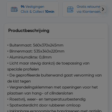
94
Vestigingen
Gratis retourneren, n
Click & Collect
10min
via Klantenservice
Productbeschrijving
• Buitenmaat: 560x370x245mm
• Binnenmaat: 535x340x220mm
• Aluminiumdikte: 0,8mm
• Licht maar stevig dankzij de toepassing van
speciale profielen
• De geprofileerde buitenwand gaat vervorming van
de kist tegen
• Vergrendelingsklemmen met openingen voor het
plaatsen van hang- of cilindersloten
• Roestvrij, weer- en temperatuurbestendig
• Spatwaterdicht door rubberen omloop
• Inklapbare ergonomische handgrepen met antislip