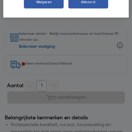
Weigeren
Akkoord
Selecteer winkel - Bekijk voorraadniveaus en haal binnen 10
minuten op
Selecteer vestiging
Geen voorraad beschikbaar
Aantal
In winkelwagen
Belangrijkste kenmerken en details
Professionele kwaliteit, rvs bus, touwwoeling en
geverniste houten steel; voor watergedragen verven.