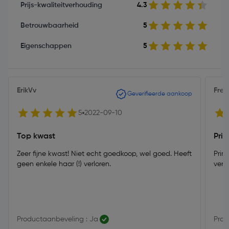
Prijs-kwaliteitverhouding
4.3
Betrouwbaarheid
5
Eigenschappen
5
ErikVv
Fre
Geverifieerde aankoop
5
2022-09-10
Top kwast
Pri
Zeer fijne kwast! Niet echt goedkoop, wel goed. Heeft
Prim
geen enkele haar (!) verloren.
verh
Productaanbeveling : Ja
Prod