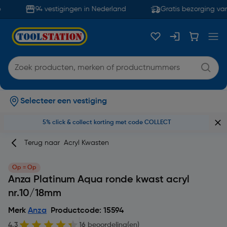
94 vestigingen in Nederland
Gratis bezorging van
Selecteer een vestiging
5% click & collect korting met code COLLECT
Terug naar
Acryl Kwasten
Op = Op
Anza Platinum Aqua ronde kwast acryl
nr.10/18mm
Merk
Anza
Productcode: 15594
4.3
16 beoordeling(en)