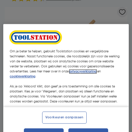
Om je beter te helpen, gebruikt Toolstation cookies en vergelijkbare
technieken. Naast functionele cookies, die noodzakelijk zijn voor de werking
van de website, plaatsen wij ook analytische cookies om onze website
verder te verbeteren. Ook gebruiken wij cookies voor gepersonaliseerde
advertenties. Lees hier meer over in onze
privacyverklaring
en
cookieverklaring
.
Als je op 'Akkoord' klikt, dan geef je ons toestemming om alle cookies te
plaatsen. Kies je voor 'Weigeren', dan plaatsen wij alleen functionele en
analytische cookies. Via 'Voorkeuren aanpassen' kun je zelf instellen welke
cookies worden geplaatst. Deze voorkeuren kun je altijd weer aanpassen.
€ 3,80
| Excl. btw € 3,14
Voorkeuren aanpassen
Kies productvariant
(5)