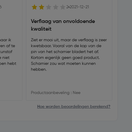
6
2
2021-12-21
Verflaag van onvoldoende
Veil
kwaliteit
gep
maar ik
Ziet er mooi uit, maar de verflaag is zeer
Mooie
en af te
kwetsbaar. Vooral van de kop van de
dieve
kunstof
pin van het scharnier bladert het af.
opmer
e niet
Kortom eigenlijk geen goed product.
snel 
epen hebt
Scharnier zou wat moeten kunnen
hebben.
Produ
Productaanbeveling : Nee
Hoe worden beoordelingen berekend?