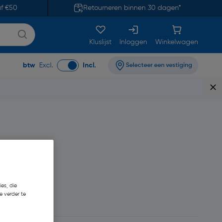
af €50
Retourneren binnen 30 dagen*
Kluslijst
Inloggen
Winkelwagen
btw
Excl.
Incl.
Selecteer een vestiging
es, die
e verder te