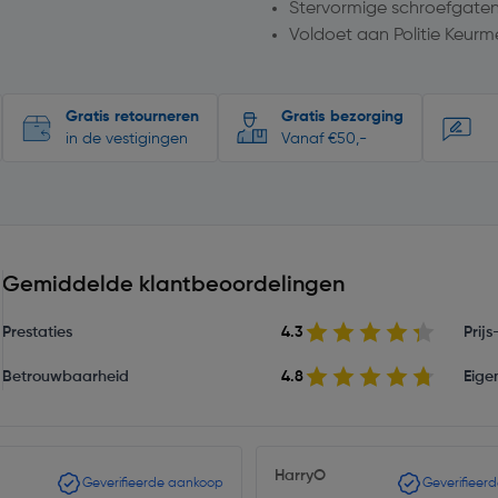
Stervormige schroefgaten
Voldoet aan Politie Keurm
Gratis retourneren
Gratis bezorging
in de vestigingen
Vanaf €50,-
Gemiddelde klantbeoordelingen
Prestaties
4.3
Prij
Betrouwbaarheid
4.8
Eige
HarryO
Geverifieerde aankoop
Geverifieer