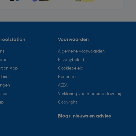
Toolstation
Voorwaarden
ons
Algemene voorwaarden
aart
Privacybeleid
ation App
Cookiebeleid
brief
Recensies
ingen
AEEA
ures
Verklaring van moderne slavernij
ap
Copyright
Blogs, nieuws en advies