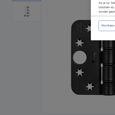
Als je op 'Ak
plaatsen wij 
worden gepla
Voorkeur