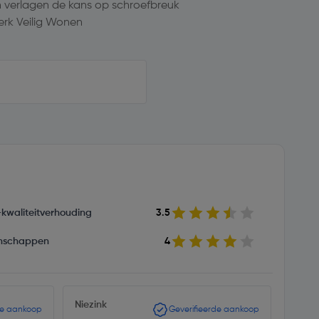
 verlagen de kans op schroefbreuk
erk Veilig Wonen
s-kwaliteitverhouding
3.5
nschappen
4
Niezink
Ben12
de aankoop
Geverifieerde aankoop