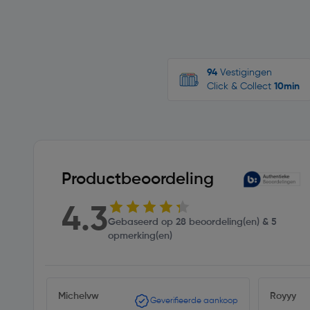
94
Vestigingen
Click & Collect
10min
Productbeoordeling
4.3
Gebaseerd op 28 beoordeling(en) & 5
opmerking(en)
Michelvw
Royyy
Geverifieerde aankoop