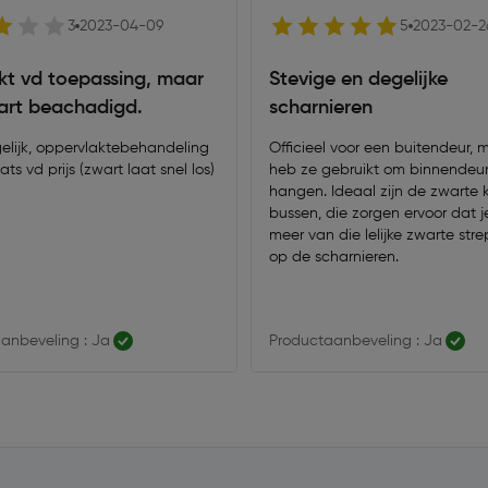
3
2023-04-09
5
2023-02-2
kt vd toepassing, maar
Stevige en degelijke
art beachadigd.
scharnieren
elijk, oppervlaktebehandeling
Officieel voor een buitendeur, 
s vd prijs (zwart laat snel los)
heb ze gebruikt om binnendeur
hangen. Ideaal zijn de zwarte 
bussen, die zorgen ervoor dat j
meer van die lelijke zwarte str
op de scharnieren.
anbeveling : Ja
Productaanbeveling : Ja