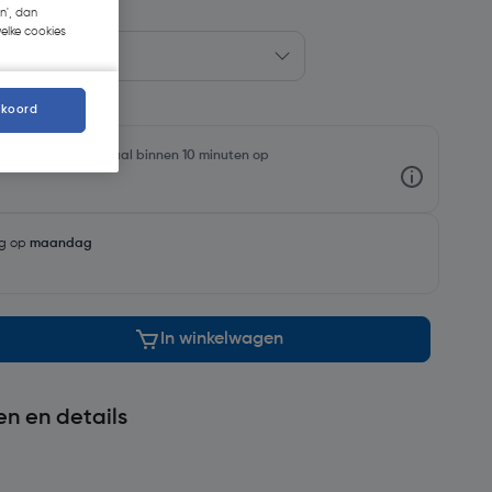
n', dan
welke cookies
kkoord
oorraadniveaus en haal binnen 10 minuten op
ng op
maandag
In winkelwagen
en en details