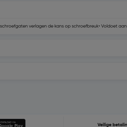
schroefgaten verlagen de kans op schroefbreuk• Voldoet aan 
OWNLOAD VIA
Veilige betali
Google Play