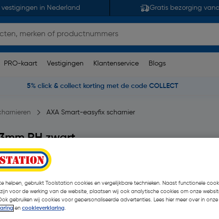
 vestigingen in Nederland
Gratis bezorging van
PRO-kaart
Vestigingen
Klantenservice
Blogs
5% click & collect korting met de code COLLECT
charnieren
AXA Smart-easyfix scharnier
x3mm RH zwart
pmerking(en)
| Stuk
e helpen, gebruikt Toolstation cookies en vergelijkbare technieken. Naast functionele cooki
€ 11,32
 zijn voor de werking van de website, plaatsen wij ook analytische cookies om onze websit
| Excl. btw € 9,36
Ook gebruiken wij cookies voor gepersonaliseerde advertenties. Lees hier meer over in onze
laring
en
cookieverklaring
.