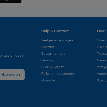
Hulp & Contact
Over 
Veelgestelde vragen
Over 
Contact
PRO-k
Betaalmethoden
Toolst
iratie en deals.
Levering
Nieuws
Click & Collect
Vestig
Ruilen en retourneren
Vacat
Abonneren
Garantie
Sitem