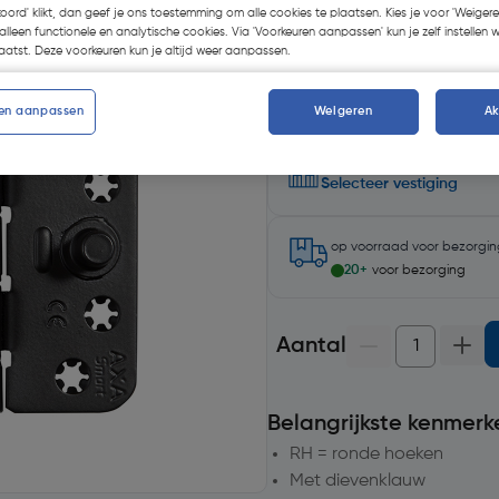
koord' klikt, dan geef je ons toestemming om alle cookies te plaatsen. Kies je voor 'Weigere
Kies productvariant
(8)
alleen functionele en analytische cookies. Via 'Voorkeuren aanpassen' kun je zelf instellen 
atst. Deze voorkeuren kun je altijd weer aanpassen.
en aanpassen
Weigeren
A
Selecteer winkel - Bekijk v
Selecteer vestiging
op voorraad
voor bezorgi
20+
voor bezorging
Aantal
Belangrijkste kenmerk
RH = ronde hoeken
Met dievenklauw