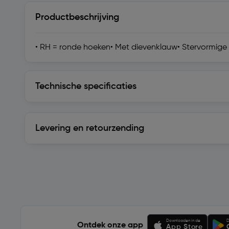
Productbeschrijving
• RH = ronde hoeken• Met dievenklauw• Stervormige 
Technische specificaties
Technische specificaties
Levering en retourzending
Levering en retourzending
Soortgelijke artikelen
Downloaden in de
D
Ontdek onze app
App Store