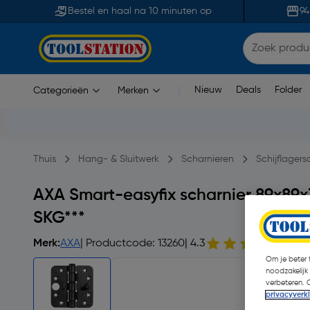
Bestel en haal na 10 minuten op
94
Nieuw
Deals
Folder
Categorieën
Merken
|
Thuis
Hang- & Sluitwerk
Scharnieren
Schijflagers
AXA Smart-easyfix scharnier 89x89
SKG***
Merk:
AXA
| Productcode: 13260
| 4.3
28 o
Om je beter t
noodzakelijk
verbeteren. 
privacyverk