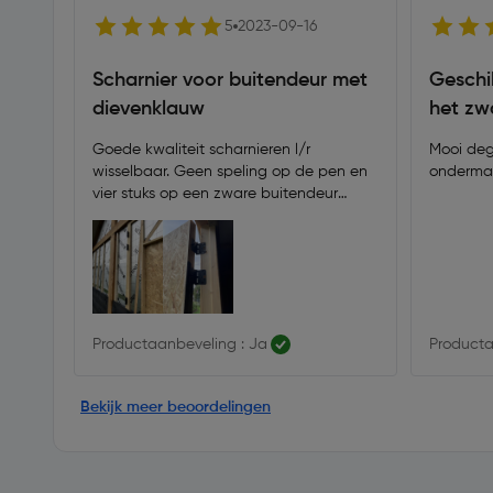
5
2023-09-16
Scharnier voor buitendeur met
Geschi
dievenklauw
het zw
Goede kwaliteit scharnieren l/r
Mooi deg
wisselbaar. Geen speling op de pen en
ondermaat
vier stuks op een zware buitendeur
functioneren prima.
Productaanbeveling : Ja
Producta
Bekijk meer beoordelingen