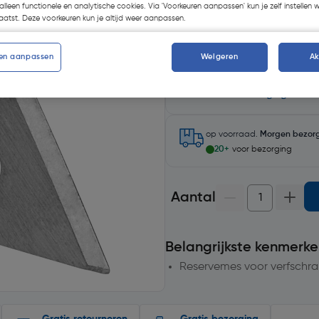
alleen functionele en analytische cookies. Via 'Voorkeuren aanpassen' kun je zelf instellen 
atst. Deze voorkeuren kun je altijd weer aanpassen.
en aanpassen
Weigeren
A
Selecteer winkel - Bekijk voo
Selecteer vestiging
op voorraad.
Morgen bezor
20+
voor bezorging
Aantal
Belangrijkste kenmerke
Reservemes voor verfschra