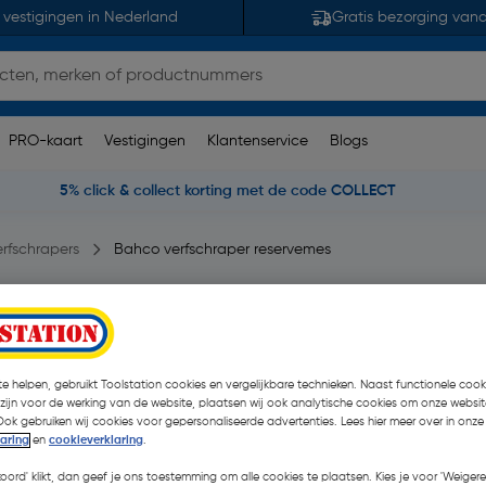
 vestigingen in Nederland
Gratis bezorging van
PRO-kaart
Vestigingen
Klantenservice
Blogs
5% click & collect korting met de code COLLECT
erfschrapers
Bahco verfschraper reservemes
ehoek HM
 opmerking(en)
| Stuk
€ 12,41
e helpen, gebruikt Toolstation cookies en vergelijkbare technieken. Naast functionele cooki
| Excl. btw € 10,2
 zijn voor de werking van de website, plaatsen wij ook analytische cookies om onze websit
Ook gebruiken wij cookies voor gepersonaliseerde advertenties. Lees hier meer over in onze
laring
en
cookieverklaring
.
Kies productvariant
(3)
koord' klikt, dan geef je ons toestemming om alle cookies te plaatsen. Kies je voor 'Weigere