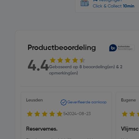
94
Vestigingen
Click & Collect
10min
Productbeoordeling
4.4
Gebaseerd op 8 beoordeling(en) & 2
opmerking(en)
Leusden
Eugene
Geverifieerde aankoop
5
2024-08-23
Reservemes.
Vlijmsc