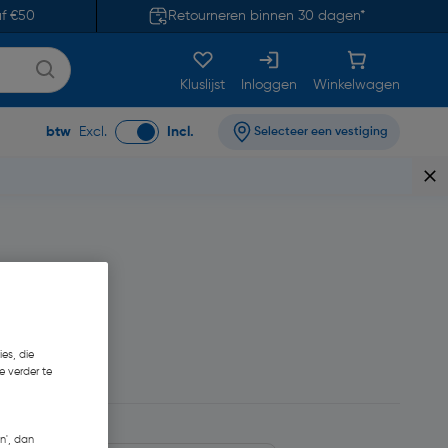
af €50
Retourneren binnen 30 dagen*
Kluslijst
Inloggen
Winkelwagen
btw
Excl.
Incl.
Selecteer een vestiging
es, die
6
e verder te
n', dan