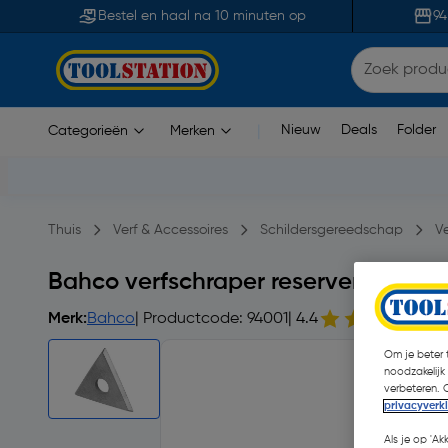
Bestel en haal na 10 minuten op
94
Nieuw
Deals
Folder
Categorieën
Merken
|
Thuis
Verf & Accessoires
Schildersgereedschap
V
Bahco verfschraper reservemes dri
Merk:
Bahco
| Productcode: 94001
| 4.4
8
Om je beter t
noodzakelijk
verbeteren. 
privacyverk
Als je op 'Ak