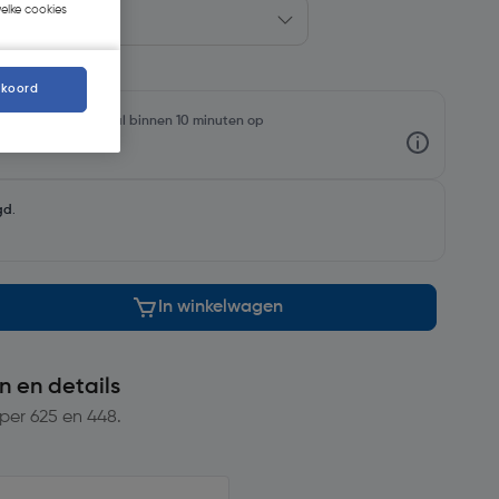
welke cookies
kkoord
rraadniveaus en haal binnen 10 minuten op
gd
.
In winkelwagen
n en details
per 625 en 448.