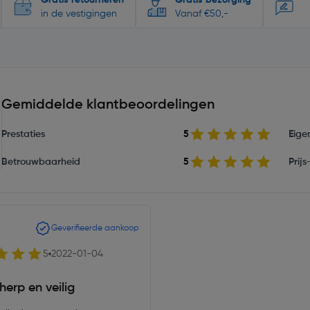
Gratis retourneren
Gratis bezorging
in de vestigingen
Vanaf €50,-
Gemiddelde klantbeoordelingen
Prestaties
5
Eige
Betrouwbaarheid
5
Prij
Geverifieerde aankoop
5
2022-01-04
herp en veilig