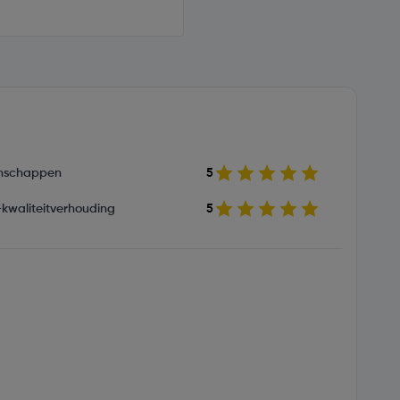
nschappen
5
s-kwaliteitverhouding
5