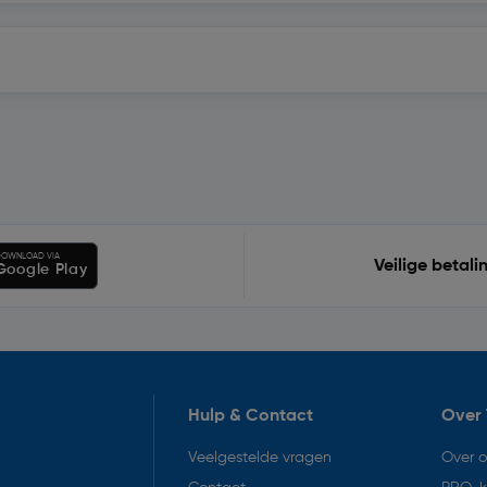
OWNLOAD VIA
Veilige betali
Google Play
Hulp & Contact
Over 
Veelgestelde vragen
Over 