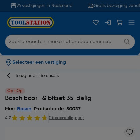
94 vestigingen in Nederland
Gratis bezorging vanaf 
Selecteer een vestiging
Terug naar
Borensets
Op = Op
Bosch boor- & bitset 35-delig
Merk
Bosch
Productcode: 50037
4.7
7 beoordeling(en)