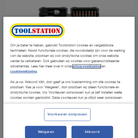
Om je beter te helpen, gebruikt Toolstation cookies en vergelijkbare
technieken. Naast functionele cookies, die noodzakelijk zijn voor de werking
van de website, plaatsen wij ook analytische cookies om onze website
verder te verbeteren. Ook gebruiken wij cookies voor gepersonaliseerde
advertenties. Lees hier meer over in onze
privacyverklaring
en
cookieverklaring
.
Als je op 'Akkoord' klikt, dan geef je ons toestemming om alle cookies te
plaatsen. Kies je voor 'Weigeren', dan plaatsen wij alleen functionele en
€ 16,20
analytische cookies. Via 'Voorkeuren aanpassen' kun je zelf instellen welke
| Excl. btw € 13,39
cookies worden geplaatst. Deze voorkeuren kun je altijd weer aanpassen.
Voorkeuren aanpassen
Selecteer winkel - Bekijk voorraadniveaus en haal binnen 10
minuten op
Selecteer vestiging
Weigeren
Akkoord