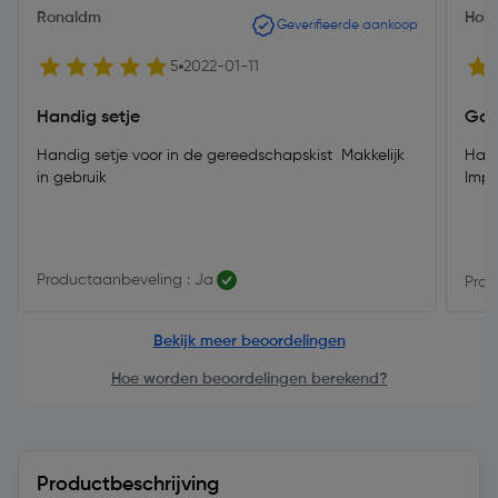
Ronaldm
Hobb
Geverifieerde aankoop
5
2022-01-11
Handig setje
Goed
Handig setje voor in de gereedschapskist Makkelijk
Hand
in gebruik
Imp
Productaanbeveling : Ja
Prod
Bekijk meer beoordelingen
Hoe worden beoordelingen berekend?
Productbeschrijving