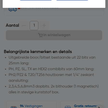
Geen voorraad beschikbaar
Aantal
In winkelwagen
Belangrijkste kenmerken en details
Uitgebreide boor/bitset bestaande uit 22 bits van
25mm lang:
PH, PZ, SL, TX en HEX2 combibits van 60mm lang:
PH2/PZ2 & T20/T256 houtboren met 1/4" zeskant
aansluiting:
2,3,4,5,6,8mm3 dopbits. 2x bithouder (1 magnetisch)
alles in stevige kunststof box.
94
Vestigingen
Gratis retourneren