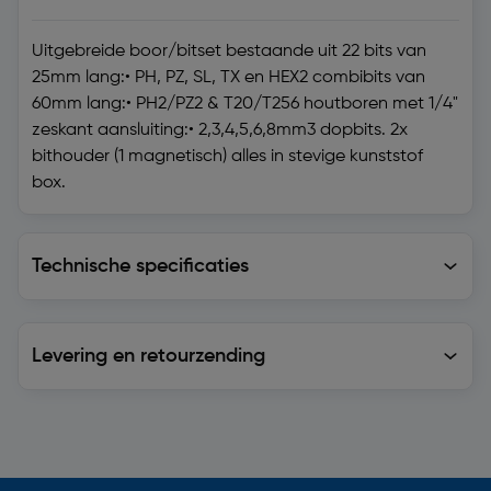
Uitgebreide boor/bitset bestaande uit 22 bits van
25mm lang:• PH, PZ, SL, TX en HEX2 combibits van
60mm lang:• PH2/PZ2 & T20/T256 houtboren met 1/4"
zeskant aansluiting:• 2,3,4,5,6,8mm3 dopbits. 2x
bithouder (1 magnetisch) alles in stevige kunststof
box.
Technische specificaties
Technische specificaties
Levering en retourzending
Levering en retourzending
Soortgelijke artikelen