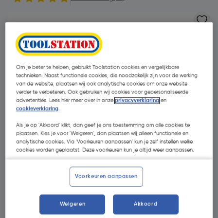
Om je beter te helpen, gebruikt Toolstation cookies en vergelijkbare
technieken. Naast functionele cookies, die noodzakelijk zijn voor de werking
van de website, plaatsen wij ook analytische cookies om onze website
verder te verbeteren. Ook gebruiken wij cookies voor gepersonaliseerde
advertenties. Lees hier meer over in onze
privacyverklaring
en
- 34 %
cookieverklaring
.
Als je op 'Akkoord' klikt, dan geef je ons toestemming om alle cookies te
plaatsen. Kies je voor 'Weigeren', dan plaatsen wij alleen functionele en
analytische cookies. Via 'Voorkeuren aanpassen' kun je zelf instellen welke
cookies worden geplaatst. Deze voorkeuren kun je altijd weer aanpassen.
€ 25,20
Voorkeuren aanpassen
€ 16,52
| Excl. btw € 13,65
Weigeren
Akkoord