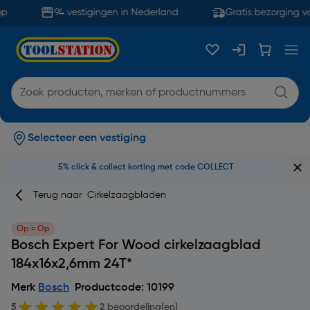
p
94 vestigingen in Nederland
Gratis bezorging va
Selecteer een vestiging
5% click & collect korting met code COLLECT
Terug naar
Cirkelzaagbladen
Op = Op
Bosch Expert For Wood cirkelzaagblad
184x16x2,6mm 24T*
Merk
Bosch
Productcode: 10199
5
2 beoordeling(en)