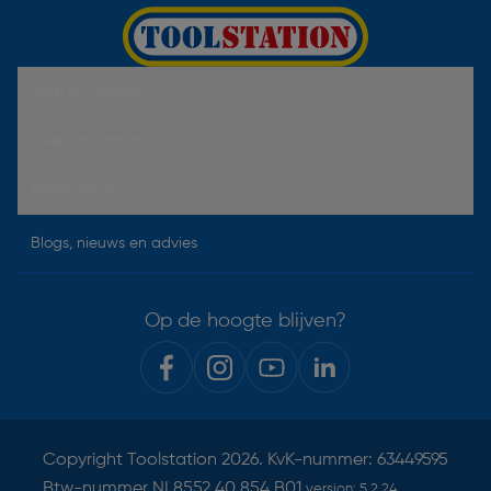
Hulp & Contact
Over Toolstation
Voorwaarden
Blogs, nieuws en advies
Op de hoogte blijven?
Copyright
Toolstation
2026. KvK-nummer: 63449595
Btw-nummer NL8552.40.854.B01
version:
5.2.24