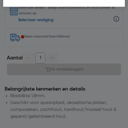
Selecteer winkel - Bekijk voorraadniveaus en haal binnen 10
minuten op
Selecteer vestiging
Geen voorraad beschikbaar
Aantal
In winkelwagen
Belangrijkste kenmerken en details
Bladdikte 1.8mm.
Geschikt voor spaanplaat, akoestische platen,
composieten, zachthout, hardhout/massief hout &
geperst/gelamineerd hout.