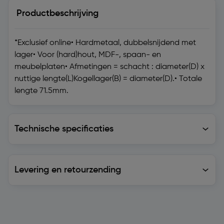
Productbeschrijving
*Exclusief online• Hardmetaal, dubbelsnijdend met
lager• Voor (hard)hout, MDF-, spaan- en
meubelplaten• Afmetingen = schacht : diameter(D) x
nuttige lengte(L)Kogellager(B) = diameter(D).• Totale
lengte 71.5mm.
Technische specificaties
Technische specificaties
Levering en retourzending
Levering en retourzending
Soortgelijke artikelen