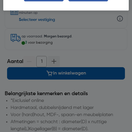
Selecteer winkel - Bekijk voorraadniveaus en haal binnen 10
minuten op
Selecteer vestiging
op voorraad.
Morgen bezorgd
.
3
voor bezorging
Aantal
In winkelwagen
Belangrijkste kenmerken en details
*Exclusief online
Hardmetaal, dubbelsnijdend met lager
Voor (hard)hout, MDF-, spaan-en meubelplaten
Afmetingen = schacht : diameter(D) x nuttige
lengte(L)Kogellager(B) = diameter(D).