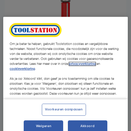
Om je beter te helpen, gebruikt Toolstation cookies en vergelijkbare
technieken. Naast functionele cookies, die noodzakelijk zijn voor de werking
van de website, plaatsen wij ook analytische cookies om onze website
verder te verbeteren. Ook gebruiken wij cookies voor gepersonaliseerde
advertenties. Lees hier meer over in onze
privacyverklaring
en
cookieverklaring
.
Als je op 'Akkoord' klikt, dan geef je ons toestemming om alle cookies te
€ 47,86
| Excl. btw € 39,55
plaatsen. Kies je voor 'Weigeren', dan plaatsen wij alleen functionele en
analytische cookies. Via 'Voorkeuren aanpassen' kun je zelf instellen welke
cookies worden geplaatst. Deze voorkeuren kun je altijd weer aanpassen.
Kies productvariant
(2)
Voorkeuren aanpassen
Weigeren
Akkoord