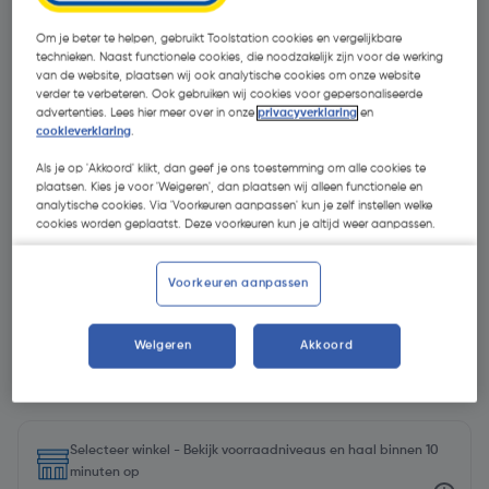
Om je beter te helpen, gebruikt Toolstation cookies en vergelijkbare
technieken. Naast functionele cookies, die noodzakelijk zijn voor de werking
van de website, plaatsen wij ook analytische cookies om onze website
verder te verbeteren. Ook gebruiken wij cookies voor gepersonaliseerde
advertenties. Lees hier meer over in onze
privacyverklaring
en
cookieverklaring
.
Als je op 'Akkoord' klikt, dan geef je ons toestemming om alle cookies te
plaatsen. Kies je voor 'Weigeren', dan plaatsen wij alleen functionele en
analytische cookies. Via 'Voorkeuren aanpassen' kun je zelf instellen welke
cookies worden geplaatst. Deze voorkeuren kun je altijd weer aanpassen.
Voorkeuren aanpassen
Weigeren
Akkoord
€ 51,89
| Excl. btw € 42,88
Selecteer winkel - Bekijk voorraadniveaus en haal binnen 10
minuten op