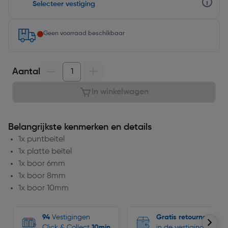
Selecteer vestiging
Geen voorraad beschikbaar
Aantal
In winkelwagen
Belangrijkste kenmerken en details
1x puntbeitel
1x platte beitel
1x boor 6mm
1x boor 8mm
1x boor 10mm
94
Vestigingen
Gratis retourneren
Click & Collect
10min
in de vestigingen