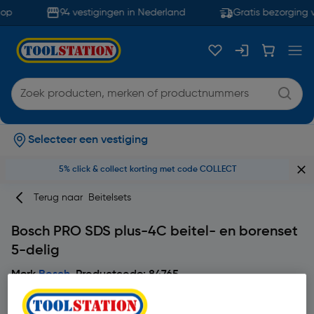
op
94 vestigingen in Nederland
Gratis bezorging v
Selecteer een vestiging
5% click & collect korting met code COLLECT
Terug naar
Beitelsets
Bosch PRO SDS plus-4C beitel- en borenset
5-delig
Merk
Bosch
Productcode: 84765