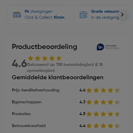
94
Vestigingen
Gratis retourneren
Click & Collect
10min
in de vestigingen
Productbeoordeling
4.6
Gebaseerd op 138 beoordeling(en) & 18
opmerking(en)
Gemiddelde klantbeoordelingen
Prijs-kwaliteitverhouding
4.4
Eigenschappen
4.3
Prestaties
4.5
Betrouwbaarheid
4.4