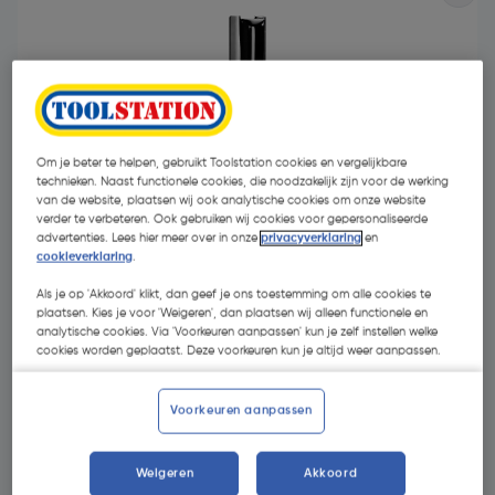
Om je beter te helpen, gebruikt Toolstation cookies en vergelijkbare
technieken. Naast functionele cookies, die noodzakelijk zijn voor de werking
van de website, plaatsen wij ook analytische cookies om onze website
verder te verbeteren. Ook gebruiken wij cookies voor gepersonaliseerde
advertenties. Lees hier meer over in onze
privacyverklaring
en
cookieverklaring
.
Als je op 'Akkoord' klikt, dan geef je ons toestemming om alle cookies te
plaatsen. Kies je voor 'Weigeren', dan plaatsen wij alleen functionele en
analytische cookies. Via 'Voorkeuren aanpassen' kun je zelf instellen welke
€ 27,89
cookies worden geplaatst. Deze voorkeuren kun je altijd weer aanpassen.
| Excl. btw € 23,05
Voorkeuren aanpassen
Kies productvariant
(11)
Weigeren
Akkoord