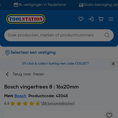
94 vestigingen in Nederland
Gratis bezorging van
Selecteer een vestiging
5% click & collect korting met code COLLECT
Terug naar
Frezen
Bosch vingerfrees 8 : 16x20mm
Merk
Bosch
Productcode: 43045
4.6
138 beoordeling(en)