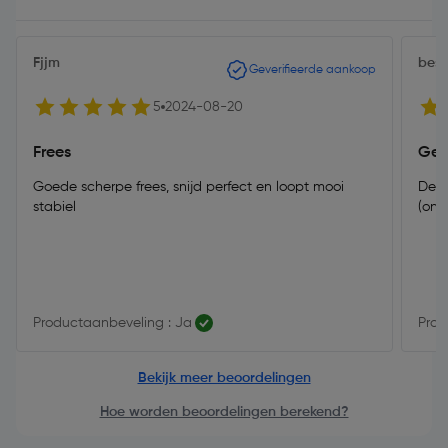
Fjjm
best
Geverifieerde aankoop
5
2024-08-20
Frees
Gew
Goede scherpe frees, snijd perfect en loopt mooi
De p
stabiel
(ond
Productaanbeveling : Ja
Prod
Bekijk meer beoordelingen
Hoe worden beoordelingen berekend?