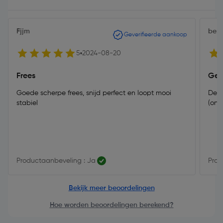
Fjjm
best
Geverifieerde aankoop
5
2024-08-20
Frees
Gew
Goede scherpe frees, snijd perfect en loopt mooi
De p
stabiel
(ond
Productaanbeveling : Ja
Prod
Bekijk meer beoordelingen
Hoe worden beoordelingen berekend?