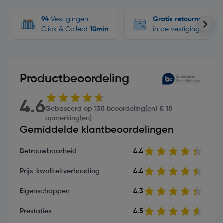
94
Vestigingen
Gratis retourneren
Click & Collect
10min
in de vestigingen
Productbeoordeling
4.6
Gebaseerd op 138 beoordeling(en) & 18
opmerking(en)
Gemiddelde klantbeoordelingen
Betrouwbaarheid
4.4
Prijs-kwaliteitverhouding
4.4
Eigenschappen
4.3
Prestaties
4.5