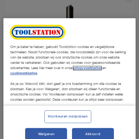
Om je beter te helpen, gebruikt Toolstation cookies en vergelijkbare
technieken. Naast functionele cookies, die noodzakelijk zijn voor de werking
van de website, plaatsen wij ook analytische cookies om onze website
verder te verbeteren. Ook gebruiken wij cookies voor gepersonaliseerde
advertenties. Lees hier meer over in onze
privacyverklaring
en
cookieverklaring
.
Als je op 'Akkoord' klikt, dan geef je ons toestemming om alle cookies te
plaatsen. Kies je voor 'Weigeren', dan plaatsen wij alleen functionele en
analytische cookies. Via 'Voorkeuren aanpassen' kun je zelf instellen welke
€ 21,93
| Excl. btw € 18,12
cookies worden geplaatst. Deze voorkeuren kun je altijd weer aanpassen.
Voorkeuren aanpassen
Kies productvariant
(11)
Weigeren
Akkoord