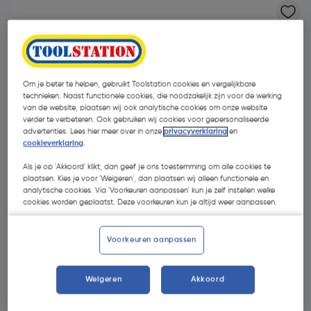
Om je beter te helpen, gebruikt Toolstation cookies en vergelijkbare
technieken. Naast functionele cookies, die noodzakelijk zijn voor de werking
van de website, plaatsen wij ook analytische cookies om onze website
verder te verbeteren. Ook gebruiken wij cookies voor gepersonaliseerde
advertenties. Lees hier meer over in onze
privacyverklaring
en
cookieverklaring
.
Als je op 'Akkoord' klikt, dan geef je ons toestemming om alle cookies te
plaatsen. Kies je voor 'Weigeren', dan plaatsen wij alleen functionele en
analytische cookies. Via 'Voorkeuren aanpassen' kun je zelf instellen welke
cookies worden geplaatst. Deze voorkeuren kun je altijd weer aanpassen.
€ 3,39
Voorkeuren aanpassen
| Excl. btw € 2,80
Weigeren
Akkoord
Kies productvariant
(9)