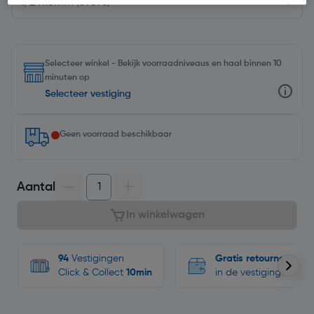
Selecteer winkel - Bekijk voorraadniveaus en haal binnen 10
minuten op
Selecteer vestiging
Geen voorraad beschikbaar
Aantal
In winkelwagen
94
Vestigingen
Gratis retourneren
Click & Collect
10min
in de vestigingen