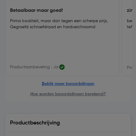
Betaalbaar maar goed!
zinl
Prima kwaliteit, maar dan tegen een scherpe prijs,
beet
Gegroefd schroefdraad en hardverchroomd
tefl
Productaanbeveling : Ja
Prod
Bekijk meer beoordelingen
Hoe worden beoordelingen berekend?
Productbeschrijving