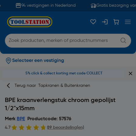
94 vestigingen in Nederland
Gratis bezorging van
Selecteer een vestiging
5% click & collect korting met code COLLECT
Terug naar
Tapkranen & Buitenkranen
BPE kraanverlengstuk chroom gepolijst
1/2"x15mm
Merk
BPE
Productcode: 57576
4.7
89 beoordeling(en)