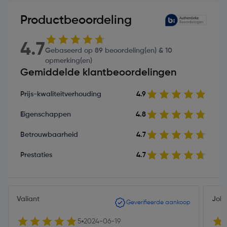
Productbeoordeling
4.7
Gebaseerd op 89 beoordeling(en) & 10
opmerking(en)
Gemiddelde klantbeoordelingen
Prijs-kwaliteitverhouding
4.9
Eigenschappen
4.8
Betrouwbaarheid
4.7
Prestaties
4.7
Valiant
John
Geverifieerde aankoop
5
2024-06-19