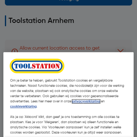
Toolstation Arnhem
Allow current location access to get
Dismiss 
direction to branch
Adres:
Om je beter te helpen, gebruikt Toolstation cookies en vergelijkbare
Snelliusweg 24, 6827 DH Arnhem
technieken. Naast functionele cookies, die noodzakelijk zijn voor de werking
van de website, plaatsen wij ook analytische cookies om onze website
verder te verbeteren. Ook gebruiken wij cookies voor gepersonaliseerde
Routebeschrijving
advertenties. Lees hier meer over in onze
privacyverklaring
en
cookieverklaring
.
+31 71 581 5050
Als je op 'Akkoord' klikt, dan geef je ons toestemming om alle cookies te
plaatsen. Kies je voor 'Weigeren', dan plaatsen wij alleen functionele en
analytische cookies. Via 'Voorkeuren aanpassen' kun je zelf instellen welke
cookies worden geplaatst. Deze voorkeuren kun je altijd weer aanpassen.