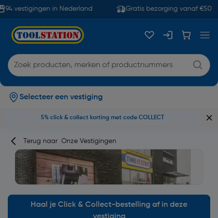
94 vestigingen in Nederland
Gratis bezorging vanaf €50
Selecteer een vestiging
5% click & collect korting met code COLLECT
Terug naar
Onze Vestigingen
Haal je Click & Collect-bestelling af in deze
vestiging