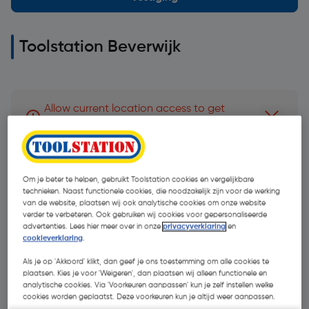
Toolstation Beverwijk
Allow current location access to get
Dismiss 
direction to branch
Adres:
Om je beter te helpen, gebruikt Toolstation cookies en vergelijkbare
Flevoland 32, 1948 RH Beverwijk
technieken. Naast functionele cookies, die noodzakelijk zijn voor de werking
van de website, plaatsen wij ook analytische cookies om onze website
verder te verbeteren. Ook gebruiken wij cookies voor gepersonaliseerde
Routebeschrijving
advertenties. Lees hier meer over in onze
privacyverklaring
en
cookieverklaring
.
+31 71 581 5050
Als je op 'Akkoord' klikt, dan geef je ons toestemming om alle cookies te
plaatsen. Kies je voor 'Weigeren', dan plaatsen wij alleen functionele en
analytische cookies. Via 'Voorkeuren aanpassen' kun je zelf instellen welke
cookies worden geplaatst. Deze voorkeuren kun je altijd weer aanpassen.