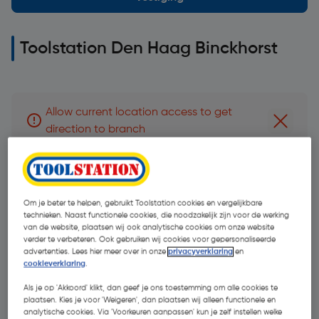
Toolstation Den Haag Binckhorst
Allow current location access to get
Dismiss 
direction to branch
Adres:
Binckhorstlaan 168, 2516 BG Den Haag
Om je beter te helpen, gebruikt Toolstation cookies en vergelijkbare
technieken. Naast functionele cookies, die noodzakelijk zijn voor de werking
van de website, plaatsen wij ook analytische cookies om onze website
Routebeschrijving
verder te verbeteren. Ook gebruiken wij cookies voor gepersonaliseerde
advertenties. Lees hier meer over in onze
privacyverklaring
en
cookieverklaring
.
+31 71 581 5050
Als je op 'Akkoord' klikt, dan geef je ons toestemming om alle cookies te
plaatsen. Kies je voor 'Weigeren', dan plaatsen wij alleen functionele en
analytische cookies. Via 'Voorkeuren aanpassen' kun je zelf instellen welke