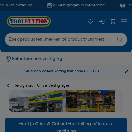
a 10 minuten op
94 vestigingen in Nederland
Grati
Selecteer een vestiging
5% click & collect korting met code COLLECT
Terug naar
Onze Vestigingen
Haal je Click & Collect-bestelling af in deze
vestiging