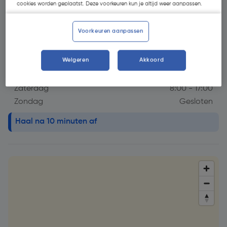
Openingstijdstip
cookies worden geplaatst. Deze voorkeuren kun je altijd weer aanpassen.
Maandag
7:00 - 18:00
Voorkeuren aanpassen
Dinsdag
7:00 - 18:00
Woensdag
7:00 - 18:00
Weigeren
Akkoord
Donderdag
7:00 - 18:00
Vrijdag
7:00 - 18:00
Zaterdag
8:00 - 17:00
Zondag
Gesloten
info alert!
Haal na 10 minuten af