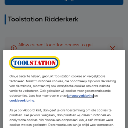
Toolstation Ridderkerk
Allow current location access to get
Dismiss 
direction to branch
Adres:
Om je beter te helpen, gebruikt Toolstation cookies en vergelijkbare
Gieterijstraat 130, 2984 AB Ridderkerk
technieken. Naast functionele cookies, die noodzakelijk zijn voor de werking
van de website, plaatsen wij ook analytische cookies om onze website
verder te verbeteren. Ook gebruiken wij cookies voor gepersonaliseerde
Routebeschrijving
advertenties. Lees hier meer over in onze
privacyverklaring
en
cookieverklaring
.
+31 71 581 5050
Als je op 'Akkoord' klikt, dan geef je ons toestemming om alle cookies te
plaatsen. Kies je voor 'Weigeren', dan plaatsen wij alleen functionele en
analytische cookies. Via 'Voorkeuren aanpassen' kun je zelf instellen welke
cookies worden geplaatst. Deze voorkeuren kun je altijd weer aanpassen.