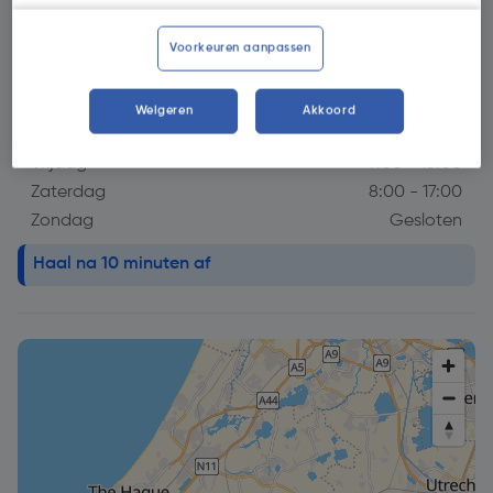
Openingstijdstip
Maandag
7:00 - 18:00
Voorkeuren aanpassen
Dinsdag
7:00 - 18:00
Woensdag
7:00 - 18:00
Weigeren
Akkoord
Donderdag
7:00 - 18:00
Vrijdag
7:00 - 18:00
Zaterdag
8:00 - 17:00
Zondag
Gesloten
info alert!
Haal na 10 minuten af