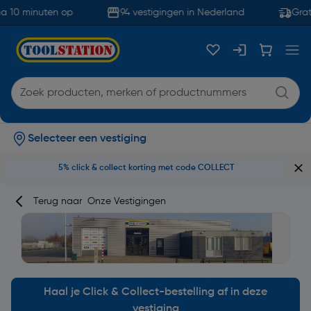
 10 minuten op
94 vestigingen in Nederland
Gratis
Selecteer een vestiging
5% click & collect korting met code COLLECT
Terug naar
Onze Vestigingen
Haal je Click & Collect-bestelling af in deze
vestiging