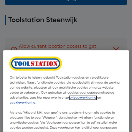
Toolstation Steenwijk
Allow current location access to get
Dismiss 
direction to branch
Adres:
Om je beter te helpen, gebruikt Toolstation cookies en vergelijkbare
Koematen 14, 8331 TK Steenwijk
technieken. Naast functionele cookies, die noodzakelijk zijn voor de werking
van de website, plaatsen wij ook analytische cookies om onze website
verder te verbeteren. Ook gebruiken wij cookies voor gepersonaliseerde
Routebeschrijving
advertenties. Lees hier meer over in onze
privacyverklaring
en
cookieverklaring
.
+31 71 581 5050
Als je op 'Akkoord' klikt, dan geef je ons toestemming om alle cookies te
plaatsen. Kies je voor 'Weigeren', dan plaatsen wij alleen functionele en
analytische cookies. Via 'Voorkeuren aanpassen' kun je zelf instellen welke
cookies worden geplaatst. Deze voorkeuren kun je altijd weer aanpassen.