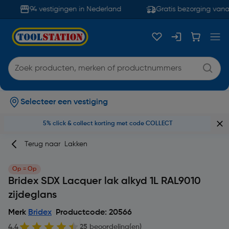
94 vestigingen in Nederland
Gratis bezorging vanaf
Selecteer een vestiging
5% click & collect korting met code COLLECT
Terug naar
Lakken
Op = Op
Bridex SDX Lacquer lak alkyd 1L RAL9010
zijdeglans
Merk
Bridex
Productcode: 20566
4.4
25 beoordeling(en)