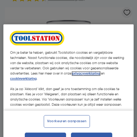
Om je beter te helpen, gebruikt Toolstation cookies en vergelijkbare
technieken. Naast functionele cookies, die noodzakelijk zijn voor de werking
van de website, plaatsen wij ook analytische cookies om onze website
verder te verbeteren. Ook gebruiken wij cookies voor gepersonaliseerde
advertenties. Lees hier meer over in onze
privacyverklaring
en
cookieverklaring
.
Als je op 'Akkoord' klikt, dan geef je ons toestemming om alle cookies te
plaatsen. Kies je voor 'Weigeren', dan plaatsen wij alleen functionele en
analytische cookies. Via 'Voorkeuren aanpassen' kun je zelf instellen welke
cookies worden geplaatst. Deze voorkeuren kun je altijd weer aanpassen.
€ 8,28
| Excl. btw € 6,84
Voorkeuren aanpassen
Kies productvariant
(8)