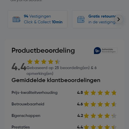
94
Vestigingen
Gratis retourneren
Click & Collect
10min
in de vestigingen
Productbeoordeling
4.4
Gebaseerd op 25 beoordeling(en) & 6
opmerking(en)
Gemiddelde klantbeoordelingen
Prijs-kwaliteitverhouding
4.8
Betrouwbaarheid
4.6
Eigenschappen
4.2
Prestaties
4.4