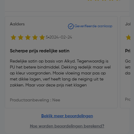
Aalders
Joha
Geverifieerde aankoop
5
2024-02-24
Scherpe prijs redelijke satin
Prij
Redelijke satin op basis van Alkyd. Tegenwoordig is
Goed
PU het betere bindmiddel. Dekking redelijk maar wel
iets
op kleur voorgronden. Mooie vloeiing maar pas op
daar
met dikke lagen, verf heeft lang de neiging uit te
zakken. Maar voor deze prijs niet klagen
Prod
Productaanbeveling : Nee
Bekijk meer beoordelingen
Hoe worden beoordelingen berekend?