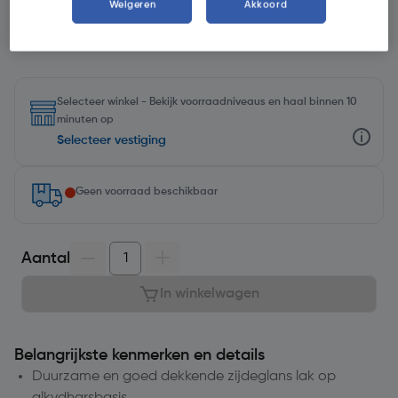
Weigeren
Akkoord
Selecteer winkel - Bekijk voorraadniveaus en haal binnen 10
minuten op
Selecteer vestiging
Geen voorraad beschikbaar
Aantal
In winkelwagen
Belangrijkste kenmerken en details
Duurzame en goed dekkende zijdeglans lak op
alkydharsbasis.