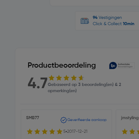
94
Vestigingen
Click & Collect
10min
Productbeoordeling
4.7
Gebaseerd op 3 beoordeling(en) & 2
opmerking(en)
SMB77
jmstyling
Geverifieerde aankoop
5
2017-12-21