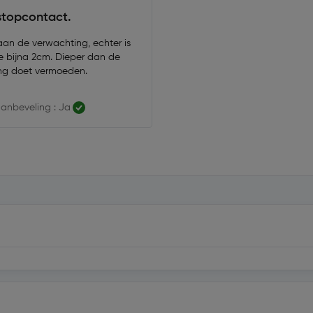
stopcontact.
aan de verwachting, echter is
e bijna 2cm. Dieper dan de
ng doet vermoeden.
anbeveling : Ja