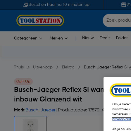
Bestel en haal na 10 minuten op
94
Nieuw
Deals
Folder
Categorieën
Merken
|
Thuis
Uitverkoop
Elektra
Busch-Jaeger Reflex SI
Op = Op
Busch-Jaeger Reflex SI wandconta
inbouw Glanzend wit
Om je beter t
noodzakelijk
Merk:
Busch-Jaeger
| Productcode: 17870
| 4.7
verbeteren. 
privacyverk
Als je op 'Ak