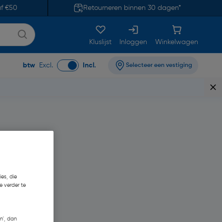
af €50
Retourneren binnen 30 dagen*
Kluslijst
Inloggen
Winkelwagen
btw
Excl.
Incl.
Selecteer een vestiging
es, die
e verder te
n', dan