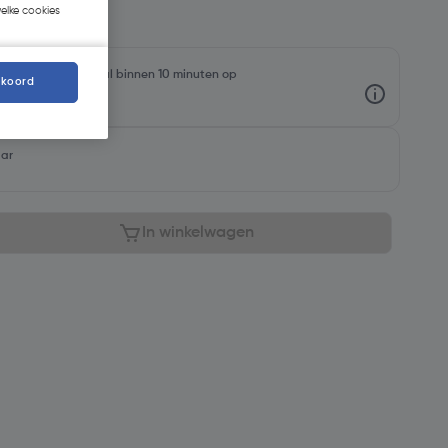
welke cookies
rraadniveaus en haal binnen 10 minuten op
kkoord
aar
In winkelwagen