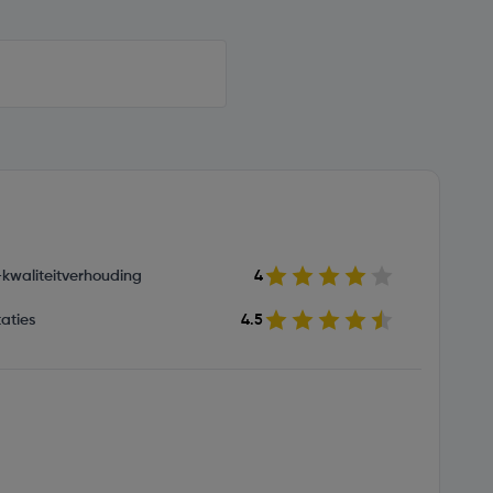
s-kwaliteitverhouding
4
aties
4.5