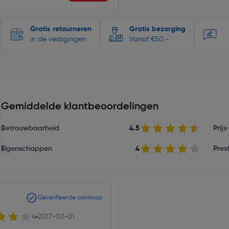
Gratis retourneren
Gratis bezorging
in de vestigingen
Vanaf €50,-
Gemiddelde klantbeoordelingen
Betrouwbaarheid
4.5
Prij
Eigenschappen
4
Prest
Geverifieerde aankoop
4
2017-02-01