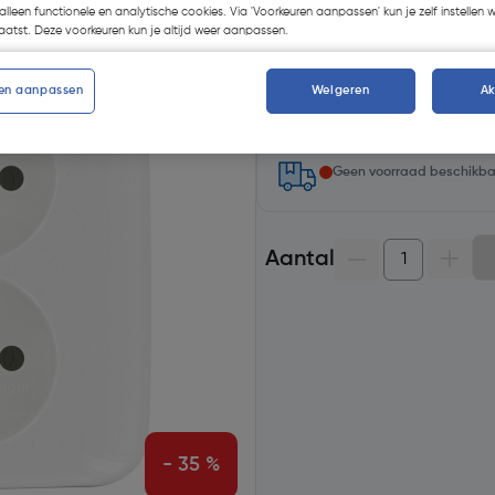
€ 1,35
| Excl. btw € 1,12
alleen functionele en analytische cookies. Via 'Voorkeuren aanpassen' kun je zelf instellen 
atst. Deze voorkeuren kun je altijd weer aanpassen.
Selecteer winkel - Bekijk voo
en aanpassen
Weigeren
A
Selecteer vestiging
Geen voorraad beschikb
Aantal
- 35 %