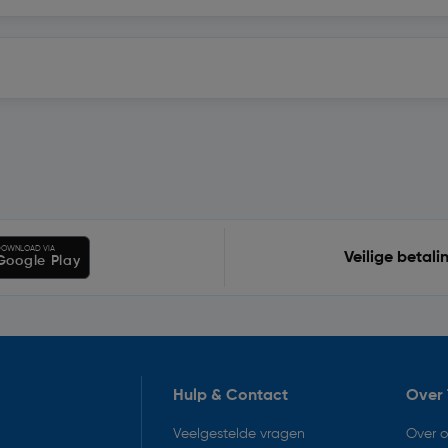
OWNLOAD VIA
Veilige betali
Google Play
Hulp & Contact
Over 
Veelgestelde vragen
Over 