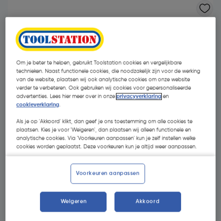
Om je beter te helpen, gebruikt Toolstation cookies en vergelijkbare
technieken. Naast functionele cookies, die noodzakelijk zijn voor de werking
van de website, plaatsen wij ook analytische cookies om onze website
verder te verbeteren. Ook gebruiken wij cookies voor gepersonaliseerde
advertenties. Lees hier meer over in onze
privacyverklaring
en
cookieverklaring
.
Als je op 'Akkoord' klikt, dan geef je ons toestemming om alle cookies te
plaatsen. Kies je voor 'Weigeren', dan plaatsen wij alleen functionele en
analytische cookies. Via 'Voorkeuren aanpassen' kun je zelf instellen welke
cookies worden geplaatst. Deze voorkeuren kun je altijd weer aanpassen.
€ 75,00
| Excl. btw € 61,98
Voorkeuren aanpassen
Weigeren
Akkoord
Kies productvariant
(14)