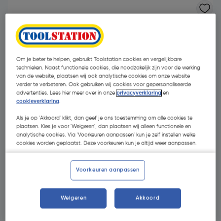
Om je beter te helpen, gebruikt Toolstation cookies en vergelijkbare
technieken. Naast functionele cookies, die noodzakelijk zijn voor de werking
van de website, plaatsen wij ook analytische cookies om onze website
verder te verbeteren. Ook gebruiken wij cookies voor gepersonaliseerde
advertenties. Lees hier meer over in onze
privacyverklaring
en
cookieverklaring
.
Als je op 'Akkoord' klikt, dan geef je ons toestemming om alle cookies te
plaatsen. Kies je voor 'Weigeren', dan plaatsen wij alleen functionele en
analytische cookies. Via 'Voorkeuren aanpassen' kun je zelf instellen welke
cookies worden geplaatst. Deze voorkeuren kun je altijd weer aanpassen.
€ 93,77
Voorkeuren aanpassen
| Excl. btw € 77,50
Weigeren
Akkoord
Kies productvariant
(8)