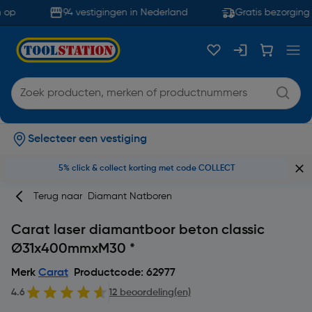
op
94 vestigingen in Nederland
Gratis bezorging 
Selecteer een vestiging
5% click & collect korting met code COLLECT
Terug naar
Diamant Natboren
Carat laser diamantboor beton classic
Ø31x400mmxM30 *
Merk
Carat
Productcode: 62977
4.6
12 beoordeling(en)