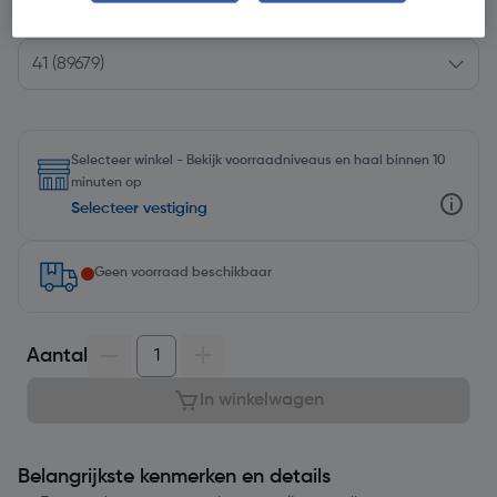
Kies productvariant
(6)
Selecteer winkel - Bekijk voorraadniveaus en haal binnen 10
minuten op
Selecteer vestiging
Geen voorraad beschikbaar
Aantal
In winkelwagen
Belangrijkste kenmerken en details