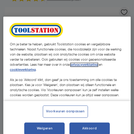
Om je beter te helpen, gebruikt Toolstation cookies en vergelijkbare
technieken. Naast functionele cookies, die noodzakelijk zijn voor de werking
van de website, plaatsen wij ook analytische cookies om onze website
verder te verbeteren. Ook gebruiken wij cookies voor gepersonaliseerde
advertenties. Lees hier meer over in onze
privacyverklaring
en
- 30 %
cookieverklaring
.
Als je op 'Akkoord' klikt, dan geef je ons toestemming om alle cookies te
plaatsen. Kies je voor 'Weigeren', dan plaatsen wij alleen functionele en
analytische cookies. Via 'Voorkeuren aanpassen' kun je zelf instellen welke
cookies worden geplaatst. Deze voorkeuren kun je altijd weer aanpassen.
€ 12,60
Voorkeuren aanpassen
€ 8,82
| Excl. btw € 7,29
Weigeren
Akkoord