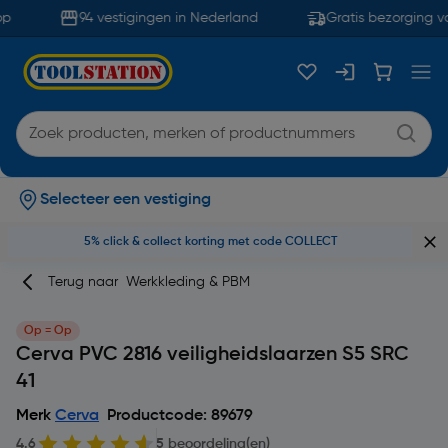
p
94 vestigingen in Nederland
Gratis bezorging va
Selecteer een vestiging
5% click & collect korting met code COLLECT
Terug naar
Werkkleding & PBM
Op = Op
Cerva PVC 2816 veiligheidslaarzen S5 SRC
41
Merk
Cerva
Productcode: 89679
4.6
5 beoordeling(en)