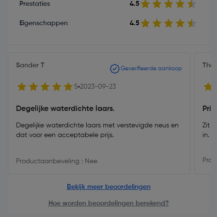
Prestaties
4.5
Eigenschappen
4.5
Sander T
The 
Geverifieerde aankoop
5
2023-09-23
Degelijke waterdichte laars.
Prim
Degelijke waterdichte laars met verstevigde neus en
Zit 
dat voor een acceptabele prijs.
in. 
Prod
Productaanbeveling : Nee
Bekijk meer beoordelingen
Hoe worden beoordelingen berekend?