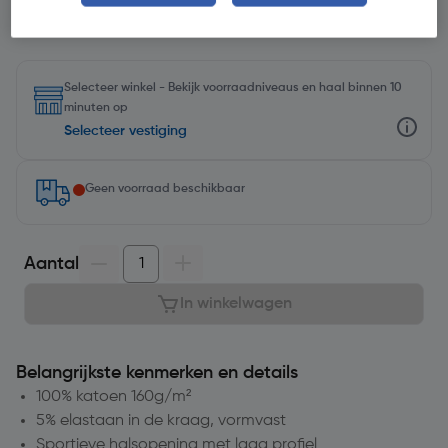
Selecteer winkel - Bekijk voorraadniveaus en haal binnen 10
minuten op
Selecteer vestiging
Geen voorraad beschikbaar
Aantal
In winkelwagen
Belangrijkste kenmerken en details
100% katoen 160g/m²
5% elastaan in de kraag, vormvast
Sportieve halsopening met laag profiel