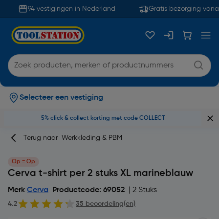
94 vestigingen in Nederland
Gratis bezorging vanaf
Selecteer een vestiging
5% click & collect korting met code COLLECT
Terug naar
Werkkleding & PBM
Op = Op
Cerva t-shirt per 2 stuks XL marineblauw
Merk
Cerva
Productcode: 69052
| 2 Stuks
4.2
35 beoordeling(en)