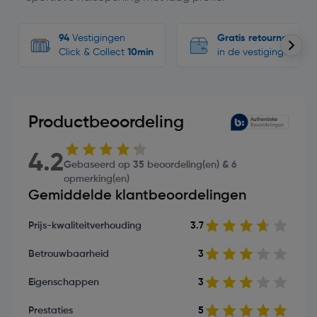
94
Vestigingen
Gratis retourneren
Click & Collect
10min
in de vestigingen
Productbeoordeling
4.2
Gebaseerd op 35 beoordeling(en) & 6
opmerking(en)
Gemiddelde klantbeoordelingen
Prijs-kwaliteitverhouding
3.7
Betrouwbaarheid
3
Eigenschappen
3
Prestaties
5