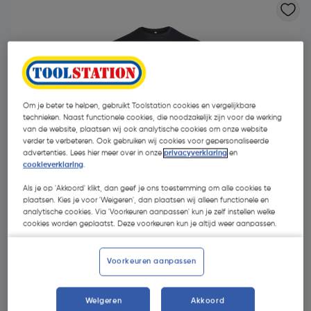
Om je beter te helpen, gebruikt Toolstation cookies en vergelijkbare
technieken. Naast functionele cookies, die noodzakelijk zijn voor de werking
van de website, plaatsen wij ook analytische cookies om onze website
verder te verbeteren. Ook gebruiken wij cookies voor gepersonaliseerde
advertenties. Lees hier meer over in onze
privacyverklaring
en
cookieverklaring
.
Als je op 'Akkoord' klikt, dan geef je ons toestemming om alle cookies te
plaatsen. Kies je voor 'Weigeren', dan plaatsen wij alleen functionele en
analytische cookies. Via 'Voorkeuren aanpassen' kun je zelf instellen welke
cookies worden geplaatst. Deze voorkeuren kun je altijd weer aanpassen.
€ 5,60
| Excl. btw € 4,63
Voorkeuren aanpassen
Kies productvariant
(8)
Weigeren
Akkoord