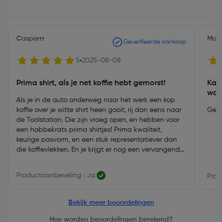
Casperrr
Max
Geverifieerde aankoop
5
2025-08-08
Prima shirt, als je net koffie hebt gemorst!
Kato
was
Als je in de auto onderweg naar het werk een kop
koffie over je witte shirt heen gooit, rij dan eens naar
Gewo
de Toolstation. Die zijn vroeg open, en hebben voor
een habbekrats prima shirtjes! Prima kwaliteit,
keurige pasvorm, en een stuk representatiever dan
die koffievlekken. En je krijgt er nog een vervangende
kop koffie bij cadeau!
Productaanbeveling : Ja
Prod
Bekijk meer beoordelingen
Hoe worden beoordelingen berekend?