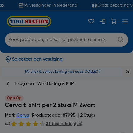
p
94 vestigingen in Nederland
Gratis bezorging va
Selecteer een vestiging
5% click & collect korting met code COLLECT
Terug naar
Werkkleding & PBM
Op = Op
Cerva t-shirt per 2 stuks M Zwart
Merk
Cerva
Productcode: 87995
| 2 Stuks
4.2
35 beoordeling(en)