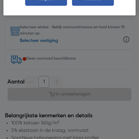
Selecteer winkel - Bekijk voorraadniveaus en haal binnen 10
minuten op
Selecteer vestiging
Geen voorraad beschikbaar
Aantal
In winkelwagen
Belangrijkste kenmerken en details
100% katoen 160g/m²
5% elastaan in de kraag, vormvast
Sportieve halsopening met laag profiel