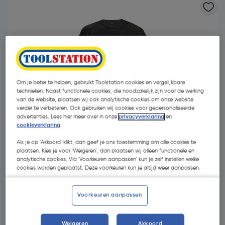
Om je beter te helpen, gebruikt Toolstation cookies en vergelijkbare
technieken. Naast functionele cookies, die noodzakelijk zijn voor de werking
van de website, plaatsen wij ook analytische cookies om onze website
verder te verbeteren. Ook gebruiken wij cookies voor gepersonaliseerde
advertenties. Lees hier meer over in onze
privacyverklaring
en
cookieverklaring
.
Als je op 'Akkoord' klikt, dan geef je ons toestemming om alle cookies te
plaatsen. Kies je voor 'Weigeren', dan plaatsen wij alleen functionele en
analytische cookies. Via 'Voorkeuren aanpassen' kun je zelf instellen welke
cookies worden geplaatst. Deze voorkeuren kun je altijd weer aanpassen.
€ 5,04
| Excl. btw € 4,17
Voorkeuren aanpassen
Kies productvariant
(8)
Weigeren
Akkoord