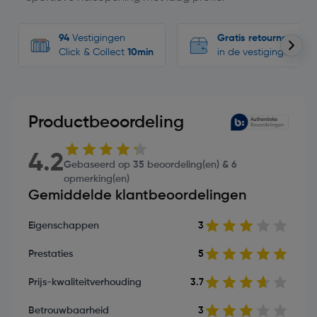
94
Vestigingen
Gratis retourneren
Click & Collect
10min
in de vestigingen
Productbeoordeling
4.2
Gebaseerd op 35 beoordeling(en) & 6
opmerking(en)
Gemiddelde klantbeoordelingen
Eigenschappen
3
Prestaties
5
Prijs-kwaliteitverhouding
3.7
Betrouwbaarheid
3