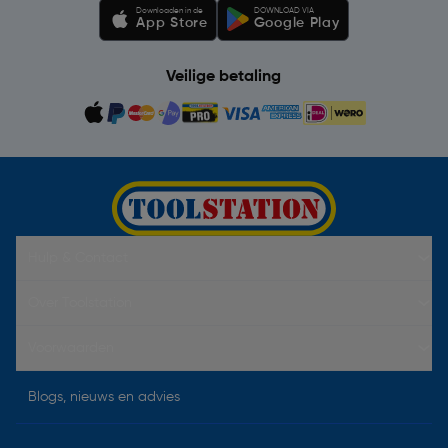
Downloaden in de
DOWNLOAD VIA
App Store
Google Play
Veilige betaling
Hulp & Contact
Over Toolstation
Voorwaarden
Blogs, nieuws en advies