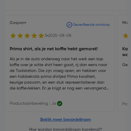
Casperrr
Max
Geverifieerde aankoop
5
2025-08-08
Prima shirt, als je net koffie hebt gemorst!
Kato
was
Als je in de auto onderweg naar het werk een kop
koffie over je witte shirt heen gooit, rij dan eens naar
Gewo
de Toolstation. Die zijn vroeg open, en hebben voor
een habbekrats prima shirtjes! Prima kwaliteit,
keurige pasvorm, en een stuk representatiever dan
die koffievlekken. En je krijgt er nog een vervangende
kop koffie bij cadeau!
Productaanbeveling : Ja
Prod
Bekijk meer beoordelingen
Hoe worden beoordelingen berekend?