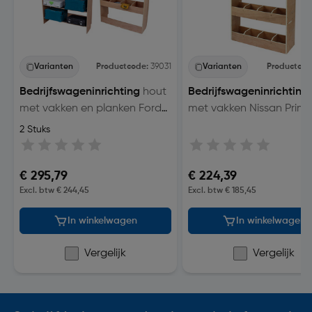
Varianten
Productcode:
39031
Varianten
Productcod
Bedrijfswageninrichting
hout
Bedrijfswageninrichting
met vakken en planken Ford
met vakken Nissan Prima
Transit
2 Stuks
€ 295,79
€ 224,39
Excl. btw € 244,45
Excl. btw € 185,45
In winkelwagen
In winkelwagen
Vergelijk
Vergelijk