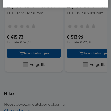
Keylite
dakraam vol kunststof
Keylite
dakraam vol kuns
PCP 02 550x980mm
PCP 05 780x1180mm
€ 415,73
€ 513,96
Excl. btw € 343,58
Excl. btw € 424,76
In winkelwagen
In winkelwagen
Vergelijk
Vergelijk
Niko
Meest gekozen outdoor oplossing
Alle producten