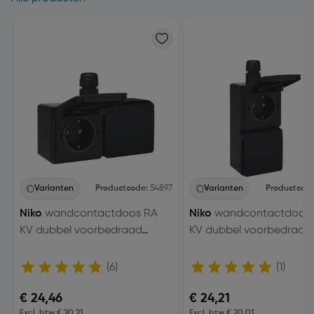
Varianten
Productcode:
54897
Varianten
Productcod
Niko
wandcontactdoos RA
Niko
wandcontactdoos
KV dubbel voorbedraad
KV dubbel voorbedraad
Zwart IP55 horizontaal
Zwart IP55 verticaal
(6)
(1)
€ 24,46
€ 24,21
Excl. btw € 20,21
Excl. btw € 20,01