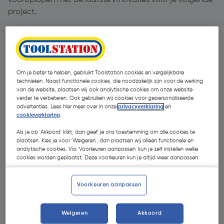
vooroplopen met de laatste innovaties voor je volgende
project.
Keylite
Meer licht, comfort en installatiegemak
Om je beter te helpen, gebruikt Toolstation cookies en vergelijkbare
technieken. Naast functionele cookies, die noodzakelijk zijn voor de werking
Alle producten
van de website, plaatsen wij ook analytische cookies om onze website
verder te verbeteren. Ook gebruiken wij cookies voor gepersonaliseerde
advertenties. Lees hier meer over in onze
privacyverklaring
en
cookieverklaring
.
Als je op 'Akkoord' klikt, dan geef je ons toestemming om alle cookies te
plaatsen. Kies je voor 'Weigeren', dan plaatsen wij alleen functionele en
analytische cookies. Via 'Voorkeuren aanpassen' kun je zelf instellen welke
cookies worden geplaatst. Deze voorkeuren kun je altijd weer aanpassen.
Voorkeuren aanpassen
Weigeren
Akkoord
Productcode:
33705
Productcod