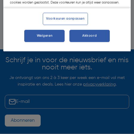
cookies worden geplaatst. Deze voorkeuren kun je altijd weer aanpassen.
Voorkeuren aanpassen
Weigeren
Akkoord
Schrijf je in voor de nieuwsbrief en mis
nooit meer iets.
Je ontvangt van ons 2 à 3 keer per week een e-mail vol met
inspiratie en deals. Lees hier onze
privacyverklaring
.
Abonneren