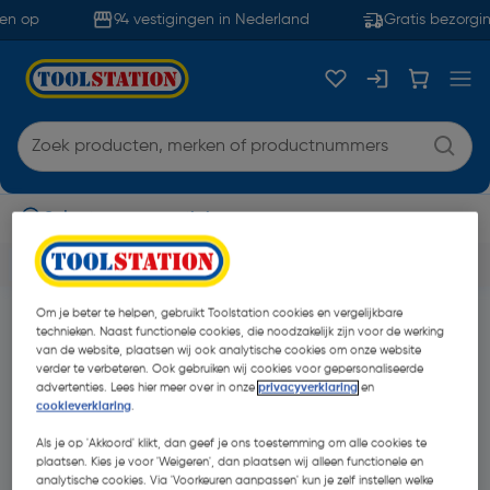
en op
94 vestigingen in Nederland
Gratis bezorgi
Selecteer een vestiging
5% click & collect korting met code COLLECT
Terug naar
Deals
Om je beter te helpen, gebruikt Toolstation cookies en vergelijkbare
technieken. Naast functionele cookies, die noodzakelijk zijn voor de werking
Het lijkt erop dat we geen match konden
van de website, plaatsen wij ook analytische cookies om onze website
verder te verbeteren. Ook gebruiken wij cookies voor gepersonaliseerde
vinden voor
“bosch-gratis-accu”
advertenties. Lees hier meer over in onze
privacyverklaring
en
cookieverklaring
.
Probeer het opnieuw of blader door onze categorie
Als je op 'Akkoord' klikt, dan geef je ons toestemming om alle cookies te
plaatsen. Kies je voor 'Weigeren', dan plaatsen wij alleen functionele en
analytische cookies. Via 'Voorkeuren aanpassen' kun je zelf instellen welke