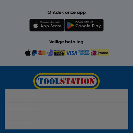
Ontdek onze app
Downloaden in de
DOWNLOAD VIA
App Store
Google Play
Veilige betaling
Hulp & Contact
Over Toolstation
Voorwaarden