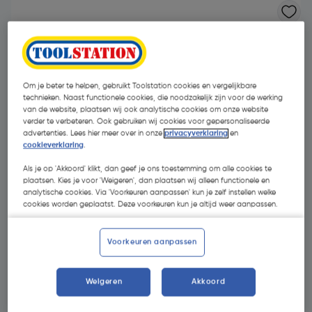
Om je beter te helpen, gebruikt Toolstation cookies en vergelijkbare
technieken. Naast functionele cookies, die noodzakelijk zijn voor de werking
van de website, plaatsen wij ook analytische cookies om onze website
verder te verbeteren. Ook gebruiken wij cookies voor gepersonaliseerde
advertenties. Lees hier meer over in onze
privacyverklaring
en
cookieverklaring
.
Als je op 'Akkoord' klikt, dan geef je ons toestemming om alle cookies te
plaatsen. Kies je voor 'Weigeren', dan plaatsen wij alleen functionele en
analytische cookies. Via 'Voorkeuren aanpassen' kun je zelf instellen welke
cookies worden geplaatst. Deze voorkeuren kun je altijd weer aanpassen.
€ 205,00
| Excl. btw € 169,42
Voorkeuren aanpassen
Weigeren
Akkoord
Selecteer winkel - Bekijk voorraadniveaus en haal binnen 10
minuten op