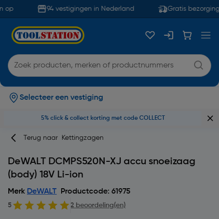
 op
94 vestigingen in Nederland
Gratis bezorging
Selecteer een vestiging
5% click & collect korting met code COLLECT
Terug naar
Kettingzagen
DeWALT DCMPS520N-XJ accu snoeizaag
(body) 18V Li-ion
Merk
DeWALT
Productcode: 61975
5
2 beoordeling(en)