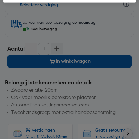
Selecteer vestiging
op voorraad
voor bezorging op
maandag
16
voor bezorging
Aantal
In winkelwagen
Belangrijkste kenmerken en details
Zwaardlengte: 20cm
Ook voor moeilijk bereikbare plaatsen
Automatisch kettingsmeersysteem
Tweehandsgreep met extra handbescherming
94
Vestigingen
Gratis retourneren
Click & Collect
10min
in de vestigingen