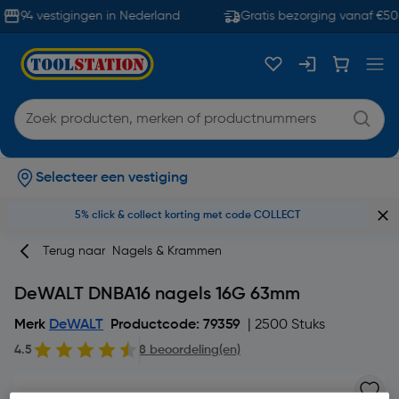
94 vestigingen in Nederland
Gratis bezorging vanaf €50
Selecteer een vestiging
5% click & collect korting met code COLLECT
Terug naar
Nagels & Krammen
DeWALT DNBA16 nagels 16G 63mm
Merk
DeWALT
Productcode: 79359
| 2500 Stuks
4.5
8 beoordeling(en)