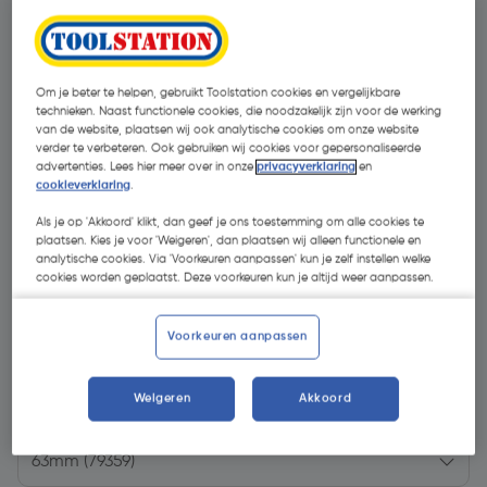
Om je beter te helpen, gebruikt Toolstation cookies en vergelijkbare
technieken. Naast functionele cookies, die noodzakelijk zijn voor de werking
van de website, plaatsen wij ook analytische cookies om onze website
verder te verbeteren. Ook gebruiken wij cookies voor gepersonaliseerde
advertenties. Lees hier meer over in onze
privacyverklaring
en
cookieverklaring
.
Als je op 'Akkoord' klikt, dan geef je ons toestemming om alle cookies te
plaatsen. Kies je voor 'Weigeren', dan plaatsen wij alleen functionele en
analytische cookies. Via 'Voorkeuren aanpassen' kun je zelf instellen welke
cookies worden geplaatst. Deze voorkeuren kun je altijd weer aanpassen.
Voorkeuren aanpassen
€ 41,93
| Excl. btw € 34,65
Weigeren
Akkoord
Kies productvariant
(4)