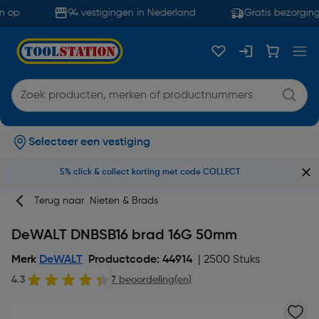
 op
94 vestigingen in Nederland
Gratis bezorging
Selecteer een vestiging
5% click & collect korting met code COLLECT
Terug naar
Nieten & Brads
DeWALT DNBSB16 brad 16G 50mm
Merk
DeWALT
Productcode: 44914
| 2500 Stuks
4.3
7 beoordeling(en)