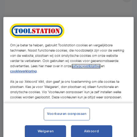
Om je beter te helpen, gebruikt Toolstation cookies en vergelijkbare
technieken. Naast functionele cookies, die noodzakelijk zijn voor de werking
van de website, plaatsen wij ook analytische cookies om onze website
verder te verbeteren. Ook gebruiken wij cookies voor gepersonaliseerde
advertenties. Lees hier meer over in onze
privacyverklaring
en
cookieverklaring
.
Als je op 'Akkoord' klikt, dan geef je ons toestemming om alle cookies te
plaatsen. Kies je voor 'Weigeren', dan plaatsen wij alleen functionele en
analytische cookies. Via 'Voorkeuren aanpassen' kun je zelf instellen welke
€ 22,32
cookies worden geplaatst. Deze voorkeuren kun je altijd weer aanpassen.
| Excl. btw € 18,45
Voorkeuren aanpassen
Kies productvariant
(5)
Weigeren
Akkoord