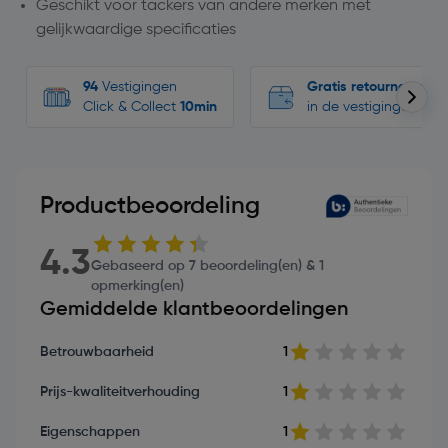
Geschikt voor tackers van andere merken met
gelijkwaardige specificaties
94
Vestigingen
Gratis retourneren
Click & Collect
10min
in de vestigingen
Productbeoordeling
4.3
Gebaseerd op 7 beoordeling(en) & 1
opmerking(en)
Gemiddelde klantbeoordelingen
Betrouwbaarheid
1
Prijs-kwaliteitverhouding
1
Eigenschappen
1