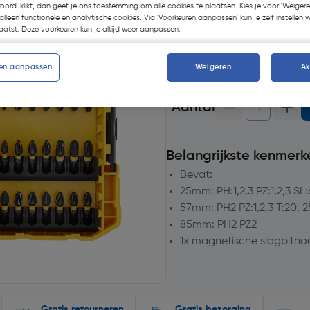
koord' klikt, dan geef je ons toestemming om alle cookies te plaatsen. Kies je voor 'Weigere
Selecteer vestiging
alleen functionele en analytische cookies. Via 'Voorkeuren aanpassen' kun je zelf instellen 
atst. Deze voorkeuren kun je altijd weer aanpassen.
op voorraad.
Morgen bezo
2
voor bezorging
en aanpassen
Weigeren
A
Aantal
Belangrijkste kenmerk
Bevat:
25mm: PH:1,2,3 PZ:1,2,3 SL:
57mm: PH2 PZ:1,2,3 T:20, 2
85mm: PH2 PZ2
1x magnetische slagbitho
Gratis retourneren
Gratis bezorging