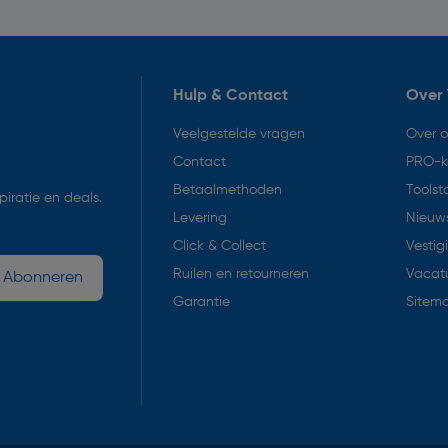
Hulp & Contact
Over 
Veelgestelde vragen
Over 
Contact
PRO-k
Betaalmethoden
Toolst
iratie en deals.
Levering
Nieuws
Click & Collect
Vestig
Ruilen en retourneren
Vacat
Abonneren
Garantie
Sitem