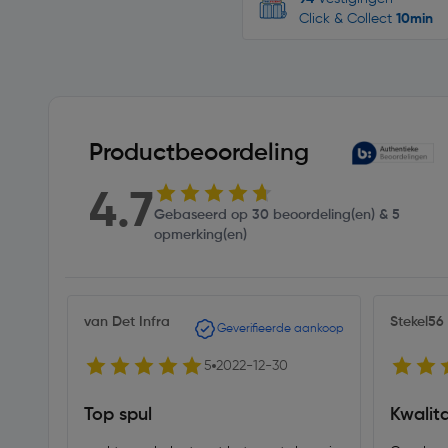
Click & Collect
10min
Productbeoordeling
4.7
Gebaseerd op 30 beoordeling(en) & 5
opmerking(en)
van Det Infra
Stekel56
Geverifieerde aankoop
5
2022-12-30
Top spul
Kwalita