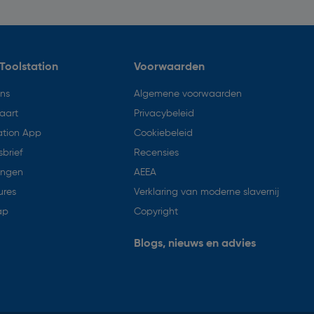
Toolstation
Voorwaarden
ons
Algemene voorwaarden
aart
Privacybeleid
ation App
Cookiebeleid
brief
Recensies
ingen
AEEA
ures
Verklaring van moderne slavernij
ap
Copyright
Blogs, nieuws en advies