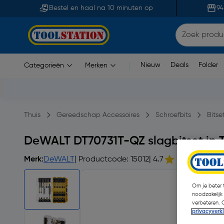
Bestel en haal na 10 minuten op
94
Nieuw
Deals
Folder
Categorieën
Merken
|
Thuis
Gereedschap Accessoires
Schroefbits
Bitse
DeWALT DT70731T-QZ slagbitset in 
Merk:
DeWALT
| Productcode: 15012
| 4.7
Om je beter t
noodzakelijk
verbeteren. 
privacyverk