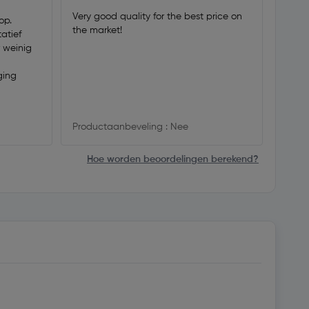
Mooi s
Very good quality for the best price on
geord
op.
the market!
torque
atief
 weinig
ging
Produ
Productaanbeveling : Nee
Hoe worden beoordelingen berekend?