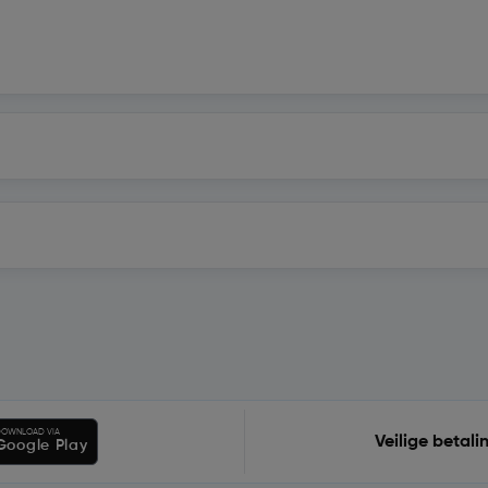
OWNLOAD VIA
Veilige betali
Google Play