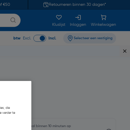
af €50
Retourneren binnen 30 dagen*
Kluslijst
Inloggen
Winkelwagen
btw
Excl.
Incl.
Selecteer een vestiging
,69
es, die
e verder te
oorraadniveaus en haal binnen 10 minuten op