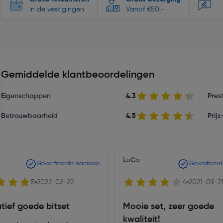
in de vestigingen
Vanaf €50,-
Gemiddelde klantbeoordelingen
Eigenschappen
4.3
Prest
Betrouwbaarheid
4.5
Prij
LuCo
Geverifieerde aankoop
Geverifieer
5
2022-02-22
4
2021-09-2
tief goede bitset
Mooie set, zeer goede
kwaliteit!