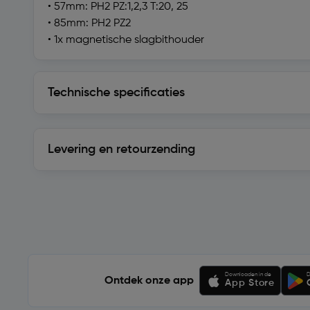
• 57mm: PH2 PZ:1,2,3 T:20, 25
• 85mm: PH2 PZ2
• 1x magnetische slagbithouder
Technische specificaties
Technische specificaties
Levering en retourzending
Levering en retourzending
Soortgelijke artikelen
Downloaden in de
D
Ontdek onze app
App Store