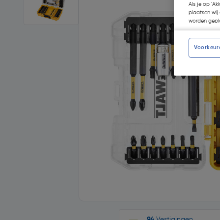
Als je op 'Ak
plaatsen wij 
worden gepla
Voorkeur
94
Vestigingen