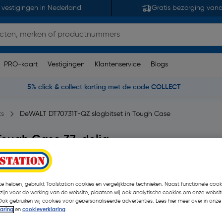
 vestigingen in Nederland
Gratis bezorging van
PRO-kaart
Vestigingen
Klantenservice
Blogs
5% click & collect korting met de code COLLECT
ts
DeWALT DT70731T-QZ slagbitset in Tough Case
Tough Case 37-delig
30 opmerking(en)
| Stuk
€ 41,98
| Excl. btw € 34
e helpen, gebruikt Toolstation cookies en vergelijkbare technieken. Naast functionele cooki
 zijn voor de werking van de website, plaatsen wij ook analytische cookies om onze websit
Ook gebruiken wij cookies voor gepersonaliseerde advertenties. Lees hier meer over in onze
laring
en
cookieverklaring
.
Selecteer winkel - Bekijk v