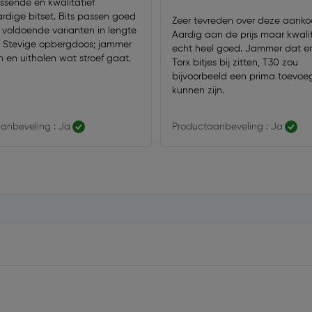
sende en kwalitatief
dige bitset. Bits passen goed
Zeer tevreden over deze aanko
n voldoende varianten in lengte
Aardig aan de prijs maar kwalit
t. Stevige opbergdoos; jammer
echt heel goed. Jammer dat er
n en uithalen wat stroef gaat.
Torx bitjes bij zitten, T30 zou
bijvoorbeeld een prima toevoe
kunnen zijn.
anbeveling : Ja
Productaanbeveling : Ja