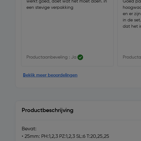
werkt goed, doet wat het moet doen. in
Goed pas
een stevige verpakking
hoogwaar
en er zij
in de se
dat het i
Productaanbeveling : Ja
Producta
Bekijk meer beoordelingen
Productbeschrijving
Bevat:
• 25mm: PH:1,2,3 PZ:1,2,3 SL:6 T:20,25,25