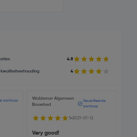
aties
4.8
s-kwaliteitverhouding
4
Waldemar Algemeen
DBerg
de aankoop
Geverifieerde
Bouwbed
aankoop
1
5
2021-01-12
Mooi
Very good!