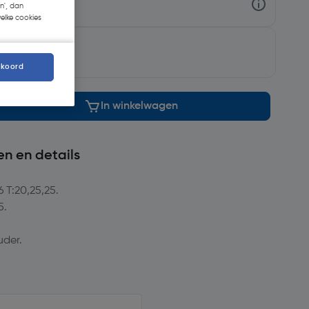
n', dan
welke cookies
rgd
.
kkoord
In winkelwagen
en en details
6 T:20,25,25.
5.
uder.