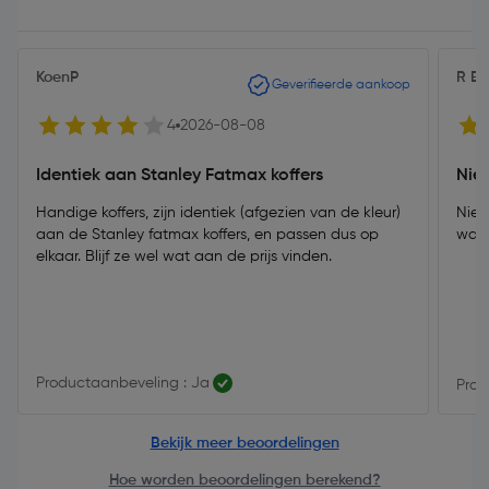
KoenP
R Ba
Geverifieerde aankoop
4
2026-08-08
Identiek aan Stanley Fatmax koffers
Nie
Handige koffers, zijn identiek (afgezien van de kleur)
Niet
aan de Stanley fatmax koffers, en passen dus op
wat
elkaar. Blijf ze wel wat aan de prijs vinden.
Productaanbeveling : Ja
Prod
Bekijk meer beoordelingen
Hoe worden beoordelingen berekend?