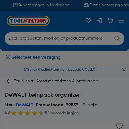
94 vestigingen in Nederland
Gratis bezorging vana
Selecteer een vestiging
5% click & collect korting met code COLLECT
Terug naar
Assortimentsdozen & Inzetbakken
DeWALT twinpack organizer
Merk
DeWALT
Productcode: 99859
| 2-delig
4.6
52 beoordeling(en)