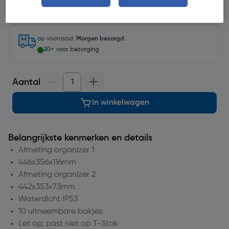
Selecteer vestiging
op voorraad.
Morgen bezorgd
.
20+
voor bezorging
Aantal
In winkelwagen
Belangrijkste kenmerken en details
Afmeting organizer 1
446x356x116mm
Afmeting organizer 2
442x353x73mm
Waterdicht IP53
10 uitneembare bakjes
Let op, past niet op T-Stak