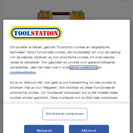
Om je beter te helpen, gebruikt Toolstation cookies en vergelijkbare
- 8 %
technieken. Naast functionele cookies, die noodzakelijk zijn voor de werking
van de website, plaatsen wij ook analytische cookies om onze website
verder te verbeteren. Ook gebruiken wij cookies voor gepersonaliseerde
advertenties. Lees hier meer over in onze
privacyverklaring
en
cookieverklaring
.
Als je op 'Akkoord' klikt, dan geef je ons toestemming om alle cookies te
plaatsen. Kies je voor 'Weigeren', dan plaatsen wij alleen functionele en
€ 64,95
analytische cookies. Via 'Voorkeuren aanpassen' kun je zelf instellen welke
cookies worden geplaatst. Deze voorkeuren kun je altijd weer aanpassen.
€ 59,95
| Excl. btw € 49,55
Voorkeuren aanpassen
Selecteer winkel - Bekijk voorraadniveaus en haal binnen 10
Weigeren
Akkoord
minuten op