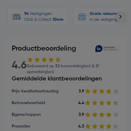
94
Vestigingen
Gratis retourneren
Click & Collect
10min
in de vestigingen
Productbeoordeling
4.6
Gebaseerd op 52 beoordeling(en) & 21
opmerking(en)
Gemiddelde klantbeoordelingen
Prijs-kwaliteitverhouding
3.9
Betrouwbaarheid
4.4
Eigenschappen
3.9
Prestaties
4.3