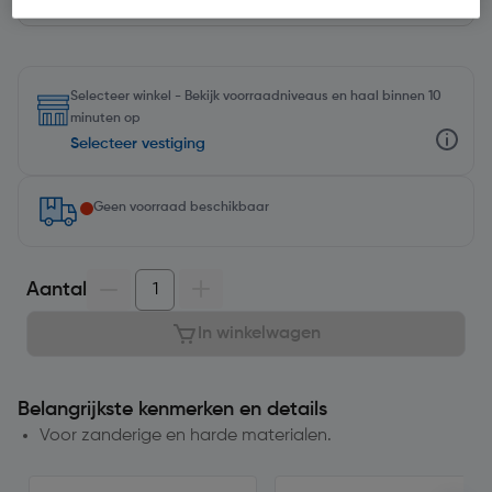
Selecteer winkel - Bekijk voorraadniveaus en haal binnen 10
minuten op
Selecteer vestiging
Geen voorraad beschikbaar
Aantal
In winkelwagen
Belangrijkste kenmerken en details
Voor zanderige en harde materialen.