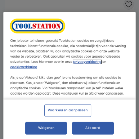
Om je beter te helpen, gebruikt Toolstation cookies en vergelijkbare
technieken. Naast functionele cookies, die noodzakelijk zijn voor de werking
van de website, plaatsen wij ook analytische cookies om onze website
verder te verbeteren. Ook gebruiken wij cookies voor gepersonaliseerde
advertenties. Lees hier meer over in onze
privacyverklaring
en
cookieverklaring
.
Als je op 'Akkoord' klikt, dan geef je ons toestemming om alle cookies te
plaatsen. Kies je voor 'Weigeren', dan plaatsen wij alleen functionele en
analytische cookies. Via 'Voorkeuren aanpassen' kun je zelf instellen welke
cookies worden geplaatst. Deze voorkeuren kun je altijd weer aanpassen.
€ 8,10
| Excl. btw € 6,69
Voorkeuren aanpassen
Kies productvariant
(2)
Weigeren
Akkoord