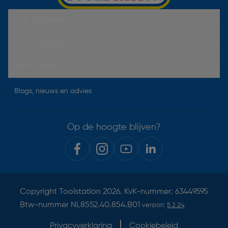
Hulp & Contact
Over Toolstation
Voorwaarden
Blogs, nieuws en advies
Op de hoogte blijven?
Copyright
Toolstation
2026. KvK-nummer: 63449595
Btw-nummer NL8552.40.854.B01
version:
5.2.24
Privacyverklaring
Cookiebeleid