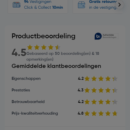
94
Vestigingen
Gratis retourneren
Click & Collect
10min
in de vestigingen
Productbeoordeling
4.5
Gebaseerd op 50 beoordeling(en) & 18
opmerking(en)
Gemiddelde klantbeoordelingen
Eigenschappen
4.2
Prestaties
4.3
Betrouwbaarheid
4.2
Prijs-kwaliteitverhouding
4.8