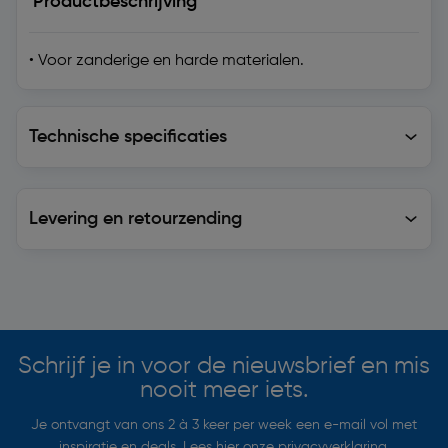
Productbeschrijving
• Voor zanderige en harde materialen.
Technische specificaties
Technische specificaties
Levering en retourzending
Levering en retourzending
Soortgelijke artikelen
Schrijf je in voor de nieuwsbrief en mis
nooit meer iets.
Je ontvangt van ons 2 à 3 keer per week een e-mail vol met
inspiratie en deals. Lees hier onze
privacyverklaring
.