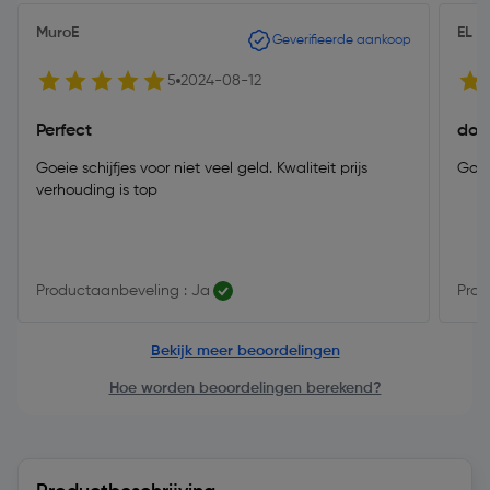
MuroE
EL B
Geverifieerde aankoop
5
2024-08-12
Perfect
doe
Goeie schijfjes voor niet veel geld. Kwaliteit prijs
Goed
verhouding is top
Productaanbeveling : Ja
Prod
Bekijk meer beoordelingen
Hoe worden beoordelingen berekend?