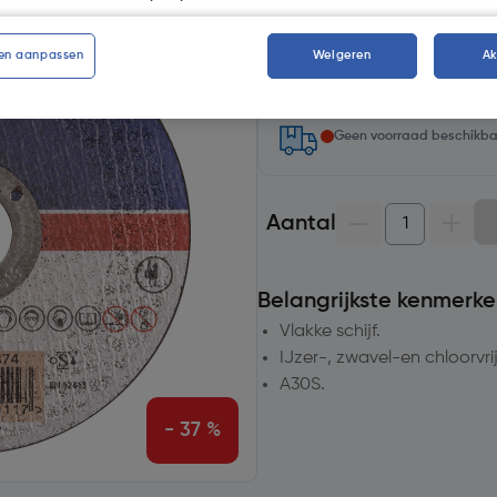
Selecteer winkel - Bekijk voo
en aanpassen
Weigeren
A
Selecteer vestiging
Geen voorraad beschikb
Aantal
Belangrijkste kenmerke
Vlakke schijf.
IJzer-, zwavel-en chloorvrij
A30S.
- 37 %