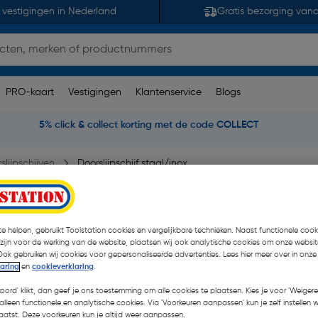
 vestigingen in Nederland
Gratis bezorging van
PRO-kaart
Vestigingen
Klantenservice
Blogs
5% click & collect korting met de code COLLECT
slijpschijven
Doorslijpschijf staal/inox
2,23mm
e helpen, gebruikt Toolstation cookies en vergelijkbare technieken. Naast functionele cooki
merking(en)
| Stuk
 zijn voor de werking van de website, plaatsen wij ook analytische cookies om onze websit
Ook gebruiken wij cookies voor gepersonaliseerde advertenties. Lees hier meer over in onze
€ 0,68
laring
en
cookieverklaring
.
€ 0,43
koord' klikt, dan geef je ons toestemming om alle cookies te plaatsen. Kies je voor 'Weigere
| Excl. btw € 0,36
alleen functionele en analytische cookies. Via 'Voorkeuren aanpassen' kun je zelf instellen 
atst. Deze voorkeuren kun je altijd weer aanpassen.