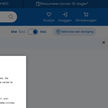
af €50
Retourneren binnen 30 dagen*
Kluslijst
Inloggen
Winkelwagen
btw
Excl.
Incl.
Selecteer een vestiging
es, die
e verder te
n', dan
welke cookies