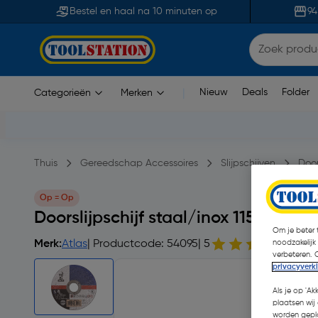
Bestel en haal na 10 minuten op
94
Nieuw
Deals
Folder
Categorieën
Merken
|
Thuis
Gereedschap Accessoires
Slijpschijven
Door
Op = Op
Doorslijpschijf staal/inox 115x2,5x2
Om je beter t
Merk:
Atlas
| Productcode: 54095
| 5
1 op
noodzakelijk
verbeteren. 
privacyverk
Als je op 'Ak
plaatsen wij 
worden gepla