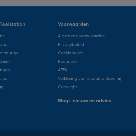
Toolstation
Voorwaarden
ons
Algemene voorwaarden
aart
Privacybeleid
ation App
Cookiebeleid
brief
Recensies
ingen
AEEA
ures
Verklaring van moderne slavernij
ap
Copyright
Blogs, nieuws en advies