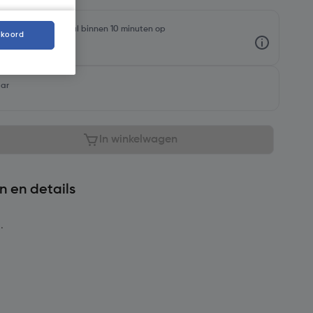
rraadniveaus en haal binnen 10 minuten op
kkoord
aar
In winkelwagen
n en details
.