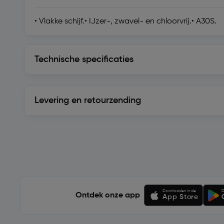
• Vlakke schijf.• IJzer-, zwavel- en chloorvrij.• A30S.
Technische specificaties
Technische specificaties
Levering en retourzending
Levering en retourzending
Soortgelijke artikelen
Downloaden in de
D
Ontdek onze app
App Store