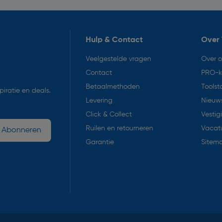
Hulp & Contact
Over 
Veelgestelde vragen
Over 
Contact
PRO-k
Betaalmethoden
Toolst
iratie en deals.
Levering
Nieuws
Click & Collect
Vestig
Ruilen en retourneren
Vacat
Abonneren
Garantie
Sitem