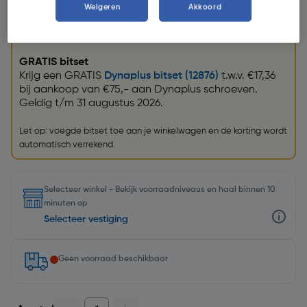
Weigeren
Akkoord
Promoties
GRATIS bitset
Krijg een GRATIS
Dynaplus bitset (12876)
t.w.v. €17,36
bij aankoop van €75,- aan Dynaplus schroeven.
Geldig t/m 31 augustus 2026.
Let op: voegde bitset toe aan je winkelwagen en de korting wordt
automatisch verrekend.
Selecteer winkel - Bekijk voorraadniveaus en haal binnen 10
minuten op
Selecteer vestiging
Geen voorraad beschikbaar