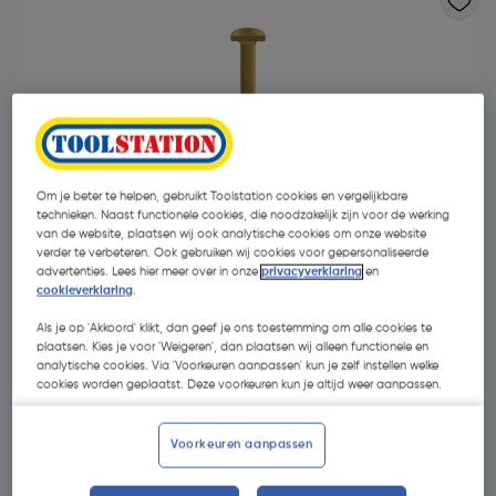
Om je beter te helpen, gebruikt Toolstation cookies en vergelijkbare
technieken. Naast functionele cookies, die noodzakelijk zijn voor de werking
van de website, plaatsen wij ook analytische cookies om onze website
verder te verbeteren. Ook gebruiken wij cookies voor gepersonaliseerde
advertenties. Lees hier meer over in onze
privacyverklaring
en
cookieverklaring
.
Als je op 'Akkoord' klikt, dan geef je ons toestemming om alle cookies te
plaatsen. Kies je voor 'Weigeren', dan plaatsen wij alleen functionele en
€ 11,39
analytische cookies. Via 'Voorkeuren aanpassen' kun je zelf instellen welke
| Excl. btw € 9,41
cookies worden geplaatst. Deze voorkeuren kun je altijd weer aanpassen.
Kies productvariant
(11)
Voorkeuren aanpassen