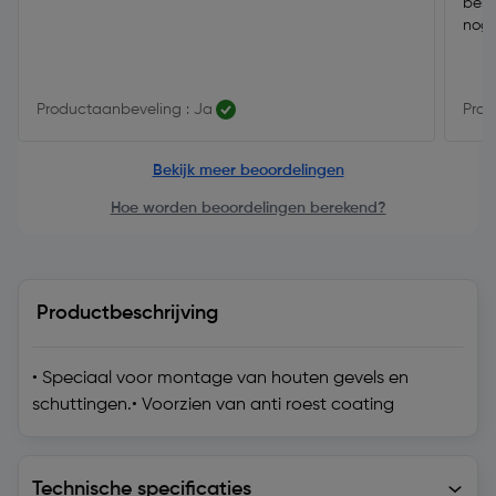
best
nog 
Productaanbeveling : Ja
Prod
Bekijk meer beoordelingen
Hoe worden beoordelingen berekend?
Productbeschrijving
• Speciaal voor montage van houten gevels en
schuttingen.• Voorzien van anti roest coating
Technische specificaties
Technische specificaties