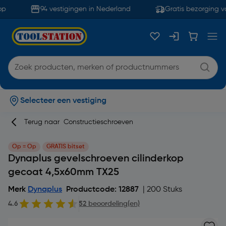
p
94 vestigingen in Nederland
Gratis bezorging va
Selecteer een vestiging
Terug naar
Constructieschroeven
Op = Op
GRATIS bitset
Dynaplus gevelschroeven cilinderkop
gecoat 4,5x60mm TX25
Merk
Dynaplus
Productcode: 12887
| 200 Stuks
4.6
52 beoordeling(en)