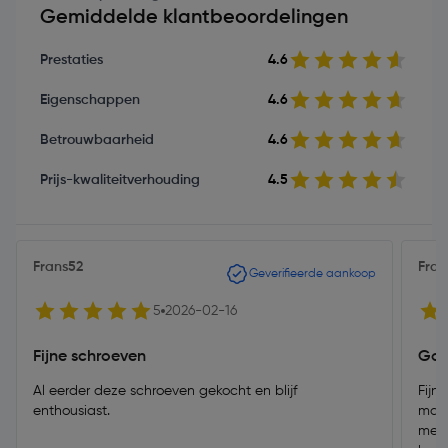
Gemiddelde klantbeoordelingen
Prestaties
4.6
Eigenschappen
4.6
Betrouwbaarheid
4.6
Prijs-kwaliteitverhouding
4.5
Frans52
Fran
Geverifieerde aankoop
5
2026-02-16
Fijne schroeven
Goe
Al eerder deze schroeven gekocht en blijf
Fijn
enthousiast.
mate
mee 