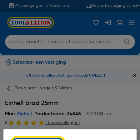
94 vestigingen in Nederland
Gratis bezorging vanaf 
Selecteer een vestiging
5% click & collect korting met code COLLECT
Terug naar
Nagels & Nieten
Einhell brad 25mm
Merk
Einhell
Productcode: 34545
| 3000 Stuks
5
1 beoordeling(en)