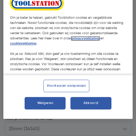
Om je beter te helpen, gebruikt Toolstation cookies en vergelijkbare
technieken. Naast functionele cookies, die noodzakelijk zijn voor de werking
van de website, plaatsen wij ook analytische cookies om onze website
verder te verbeteren. Ook gebruiken wij cookies voor gepersonaliseerde
advertenties. Lees hier meer over in onze
privacyverklaring
en
cookieverklaring
.
Als je op 'Akkoord' klikt, dan geef je ons toestemming om alle cookies te
plaatsen. Kies je voor 'Weigeren', dan plaatsen wij alleen functionele en
analytische cookies. Via 'Voorkeuren aanpassen' kun je zelf instellen welke
cookies worden geplaatst. Deze voorkeuren kun je altijd weer aanpassen.
Voorkeuren aanpassen
€ 15,29
| Excl. btw € 12,64
Weigeren
Akkoord
Kies productvariant
(2)