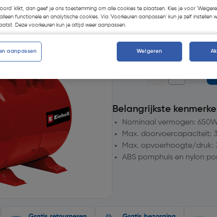
Selecteer vestiging
koord' klikt, dan geef je ons toestemming om alle cookies te plaatsen. Kies je voor 'Weigere
alleen functionele en analytische cookies. Via 'Voorkeuren aanpassen' kun je zelf instellen 
atst. Deze voorkeuren kun je altijd weer aanpassen.
op voorraad.
Morgen bezor
1
voor bezorging
en aanpassen
Weigeren
A
Aantal
Belangrijkste kenmerke
Nominaal vermogen: 650
Max. doorvoercapaciteit: 
Max. opvoerhoogte/druk: 
ABS pomphuis en nylon p
Gratis retourneren
Gratis bezorging