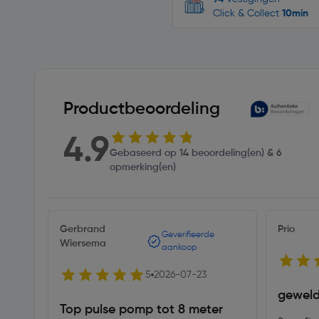
Click & Collect
10min
Productbeoordeling
4.9
Gebaseerd op 14 beoordeling(en) & 6
opmerking(en)
Gerbrand
Prio
Geverifieerde
Wiersema
aankoop
5
2026-07-23
geweld
Top pulse pomp tot 8 meter