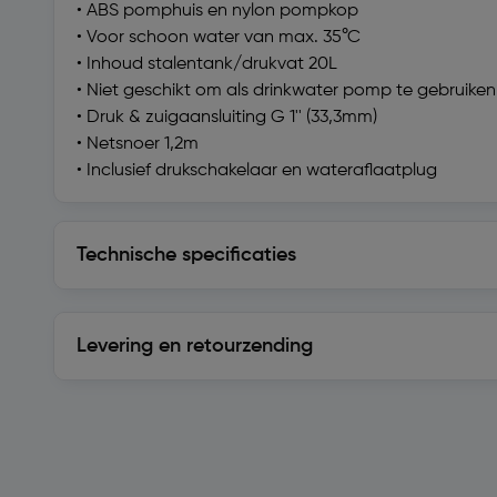
• ABS pomphuis en nylon pompkop
• Voor schoon water van max. 35°C
• Inhoud stalentank/drukvat 20L
• Niet geschikt om als drinkwater pomp te gebruiken
• Druk & zuigaansluiting G 1'' (33,3mm)
• Netsnoer 1,2m
• Inclusief drukschakelaar en wateraflaatplug
Technische specificaties
Technische specificaties
Levering en retourzending
Levering en retourzending
Soortgelijke artikelen