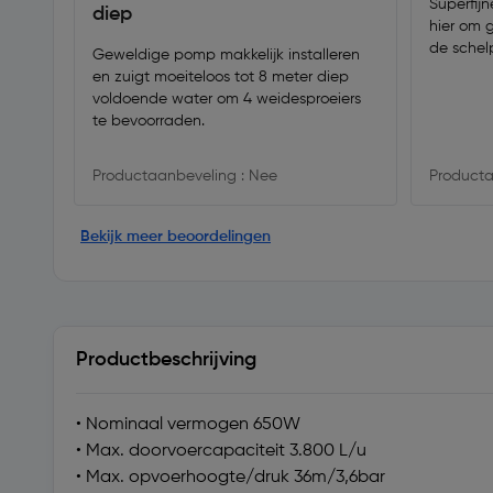
Superfijn
diep
hier om 
de schel
Geweldige pomp makkelijk installeren
en zuigt moeiteloos tot 8 meter diep
voldoende water om 4 weidesproeiers
te bevoorraden.
Productaanbeveling : Nee
Producta
Bekijk meer beoordelingen
Productbeschrijving
• Nominaal vermogen 650W
• Max. doorvoercapaciteit 3.800 L/u
• Max. opvoerhoogte/druk 36m/3,6bar