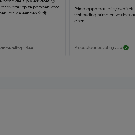
e pomp die zijn werk doet 👌
grondwater op te pompen voor
Prima apparaat, prijs/kwaliteit
pen van de eenden 🦆🐥
verhouding prima en voldoet a
eisen
Productaanbeveling : Ja
anbeveling : Nee