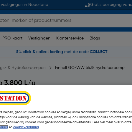
 vestigingen in Nederland
Gratis bezorging van
PRO-kaart
Vestigingen
Klantenservice
Blogs
5% click & collect korting met de code COLLECT
ngs- & Hydrofoorpompen
Einhell GC-WW 6538 hydrofoorpomp
 3.800 L/u
 opmerking(en)
| Stuk
€ 143,47
| Excl. btw € 1
e helpen, gebruikt Toolstation cookies en vergelijkbare technieken. Naast functionele cooki
 zijn voor de werking van de website, plaatsen wij ook analytische cookies om onze websit
Ook gebruiken wij cookies voor gepersonaliseerde advertenties. Lees hier meer over in onze
laring
en
cookieverklaring
.
Selecteer winkel - Bekijk voo