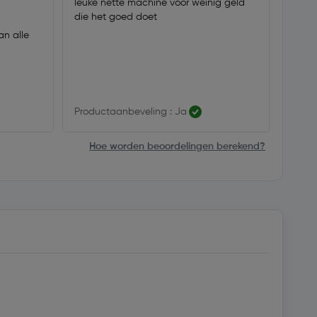
leuke nette machine voor weinig geld
voor 
die het goed doet
perfe
an alle
Productaanbeveling : Ja
Produ
Hoe worden beoordelingen berekend?