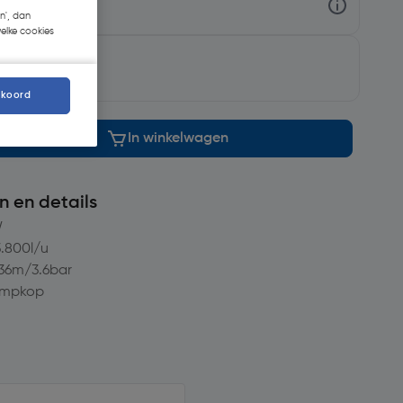
n', dan
welke cookies
gd
.
kkoord
In winkelwagen
n en details
W
3.800l/u
36m/3.6bar
ompkop