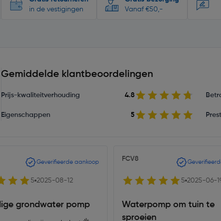
in de vestigingen
Vanaf €50,-
Gemiddelde klantbeoordelingen
Prijs-kwaliteitverhouding
4.8
Betr
Eigenschappen
5
Prest
FCV8
Geverifieerde aankoop
Geverifieer
5
2025-08-12
5
2025-06-1
ige grondwater pomp
Waterpomp om tuin te
sproeien