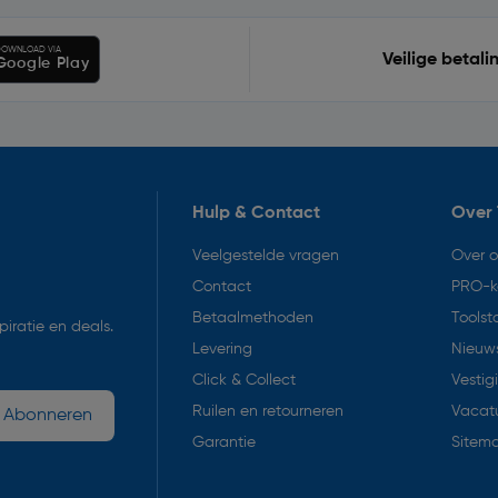
OWNLOAD VIA
Veilige betali
Google Play
Hulp & Contact
Over 
Veelgestelde vragen
Over 
Contact
PRO-k
Betaalmethoden
Toolst
iratie en deals.
Levering
Nieuws
Click & Collect
Vestig
Ruilen en retourneren
Vacat
Abonneren
Garantie
Sitem