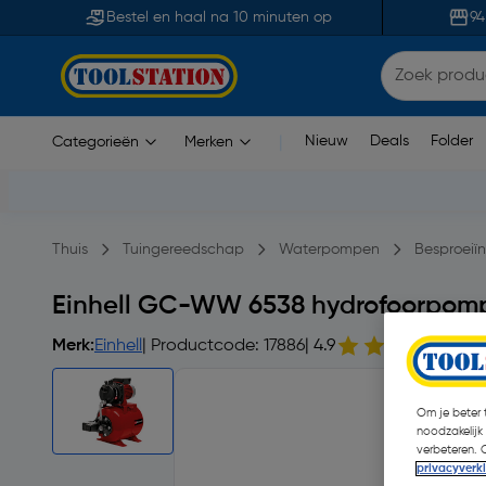
Bestel en haal na 10 minuten op
94
Nieuw
Deals
Folder
Categorieën
Merken
|
Thuis
Tuingereedschap
Waterpompen
Besproeiï
Einhell GC-WW 6538 hydrofoorpomp
Merk:
Einhell
| Productcode: 17886
| 4.9
14
Om je beter t
noodzakelijk
verbeteren. 
privacyverk