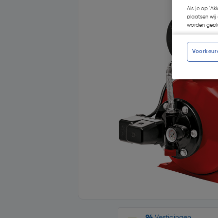
Als je op 'Ak
plaatsen wij 
worden gepla
Voorkeur
94
Vestigingen