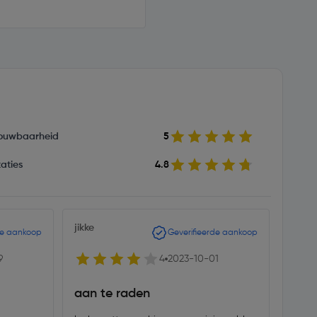
ouwbaarheid
5
aties
4.8
jikke
harrie
de aankoop
Geverifieerde aankoop
9
4
2023-10-01
aan te raden
wat