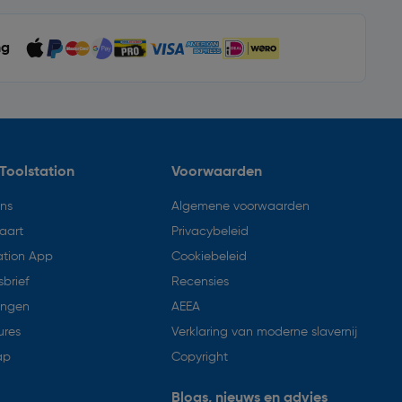
ng
Toolstation
Voorwaarden
ons
Algemene voorwaarden
aart
Privacybeleid
ation App
Cookiebeleid
brief
Recensies
ingen
AEEA
ures
Verklaring van moderne slavernij
ap
Copyright
Blogs, nieuws en advies