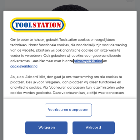
Om je beter te helpen, gebruikt Toolstation cookies en vergelijkbare
technieken. Naast functionele cookies, die noodzakelijk zijn voor de werking
van de website, plaatsen wij ook analytische cookies om onze website
verder te verbeteren. Ook gebruiken wij cookies voor gepersonaliseerde
advertenties. Lees hier meer over in onze
privacyverklaring
en
cookieverklaring
.
Als je op 'Akkoord' klikt, dan geef je ons toestemming om alle cookies te
plaatsen. Kies je voor 'Weigeren', dan plaatsen wij alleen functionele en
analytische cookies. Via 'Voorkeuren aanpassen' kun je zelf instellen welke
cookies worden geplaatst. Deze voorkeuren kun je altijd weer aanpassen.
€ 18,89
| Excl. btw € 15,61
Voorkeuren aanpassen
Selecteer winkel - Bekijk voorraadniveaus en haal binnen 10
Weigeren
Akkoord
minuten op
Selecteer vestiging