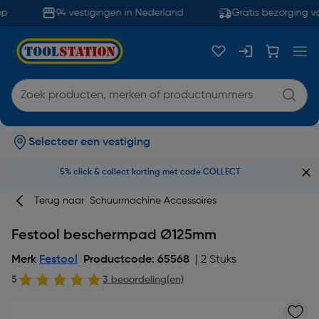
p
94 vestigingen in Nederland
Gratis bezorging va
Selecteer een vestiging
5% click & collect korting met code COLLECT
Terug naar
Schuurmachine Accessoires
Festool beschermpad Ø125mm
Merk
Festool
Productcode: 65568
| 2 Stuks
5
3 beoordeling(en)