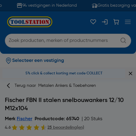
94 vestigingen in Nederland
Gratis bezorging van
Selecteer een vestiging
5% click & collect korting met code COLLECT
Terug naar
Metalen Ankers & Toebehoren
Fischer FBN II stalen snelbouwankers 12/10
M12x104
Merk
Fischer
Productcode: 65740
| 20 Stuks
4.6
25 beoordeling(en)