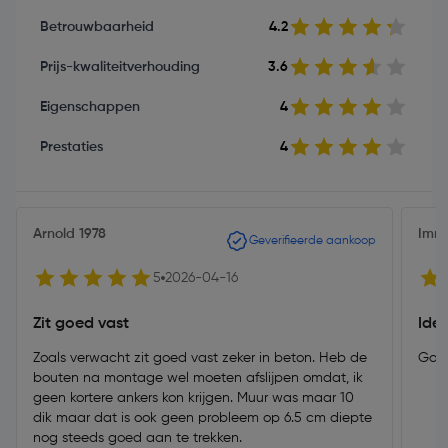
Betrouwbaarheid
4.2
Prijs-kwaliteitverhouding
3.6
Eigenschappen
4
Prestaties
4
Arnold 1978
Imm
Geverifieerde aankoop
5
2026-04-16
Zit goed vast
Ide
Zoals verwacht zit goed vast zeker in beton. Heb de
Goei
bouten na montage wel moeten afslijpen omdat, ik
geen kortere ankers kon krijgen. Muur was maar 10
dik maar dat is ook geen probleem op 6.5 cm diepte
nog steeds goed aan te trekken.