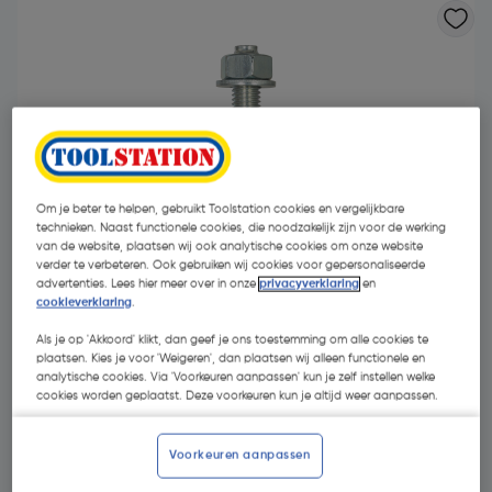
Om je beter te helpen, gebruikt Toolstation cookies en vergelijkbare
technieken. Naast functionele cookies, die noodzakelijk zijn voor de werking
van de website, plaatsen wij ook analytische cookies om onze website
verder te verbeteren. Ook gebruiken wij cookies voor gepersonaliseerde
advertenties. Lees hier meer over in onze
privacyverklaring
en
cookieverklaring
.
Als je op 'Akkoord' klikt, dan geef je ons toestemming om alle cookies te
plaatsen. Kies je voor 'Weigeren', dan plaatsen wij alleen functionele en
€ 37,06
analytische cookies. Via 'Voorkeuren aanpassen' kun je zelf instellen welke
| Excl. btw € 30,63
cookies worden geplaatst. Deze voorkeuren kun je altijd weer aanpassen.
Voorkeuren aanpassen
Kies productvariant
(7)