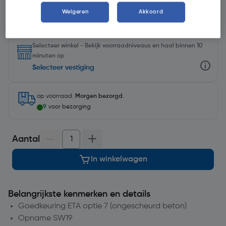
Weigeren
Akkoord
Selecteer winkel - Bekijk voorraadniveaus en haal binnen 10
minuten op
Selecteer vestiging
op voorraad.
Morgen bezorgd
.
9
voor bezorging
Aantal
In winkelwagen
Belangrijkste kenmerken en details
Goedkeuring ETA optie 7 (ongescheurd beton)
Opname SW19