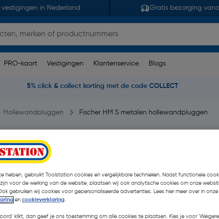
 vestigingen in Nederland
Gratis bezorging van
PRO-kaart
Vestigingen
Klantenservice
Blogs
5% click & collect korting met de code COLLECT
Hollewandpluggen
Fischer HM S metalen hollewandpluggen
uggen 5x52mm
7 opmerking(en)
| 50 Stuks
€ 42,98
e helpen, gebruikt Toolstation cookies en vergelijkbare technieken. Naast functionele cooki
| Excl. btw € 3
 zijn voor de werking van de website, plaatsen wij ook analytische cookies om onze websit
Ook gebruiken wij cookies voor gepersonaliseerde advertenties. Lees hier meer over in onze
laring
en
cookieverklaring
.
Kies productvariant
(2)
koord' klikt, dan geef je ons toestemming om alle cookies te plaatsen. Kies je voor 'Weigere