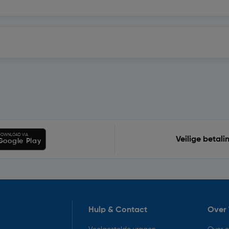
OWNLOAD VIA
Veilige betali
Google Play
Hulp & Contact
Over 