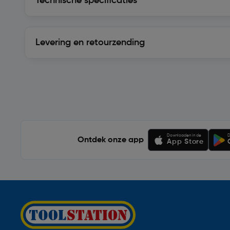
Technische specificaties
Levering en retourzending
Levering en retourzending
Soortgelijke artikelen
Downloaden in de
D
Ontdek onze app
App Store