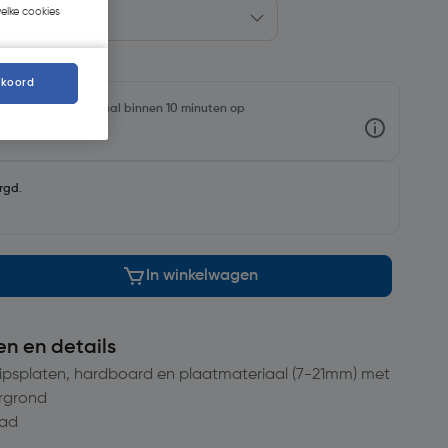
welke cookies
kkoord
oorraadniveaus en haal binnen 10 minuten op
rgd
.
In winkelwagen
en en details
ipsplaten, hardboard en plaatmateriaal (7-21mm) met
ergrond
aad