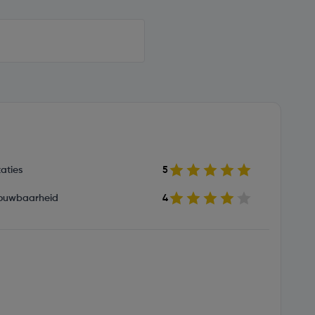
aties
5
ouwbaarheid
4