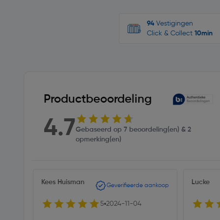
94
Vestigingen
Click & Collect
10min
Productbeoordeling
4.7
Gebaseerd op 7 beoordeling(en) & 2
opmerking(en)
Kees Huisman
Lucke
Geverifieerde aankoop
5
2024-11-04