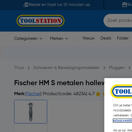
Bestel en haal na 10 minuten op
94
Nieuw
Deals
Folder
Categorieën
Merken
|
Thuis
Schroeven & Bevestigingsmiddelen
Pluggen
Fischer HM S metalen hollewandpl
Merk:
Fischer
| Productcode: 48234
| 4.7
Om je beter t
noodzakelijk
verbeteren. 
privacyverk
Als je op 'Ak