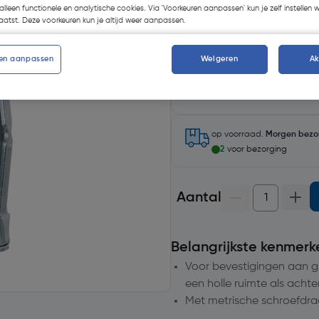
alleen functionele en analytische cookies. Via 'Voorkeuren aanpassen' kun je zelf instellen 
atst. Deze voorkeuren kun je altijd weer aanpassen.
en aanpassen
Weigeren
A
Selecteer winkel - Bekijk v
Selecteer vestiging
op voorraad.
Morgen bezo
2
voor bezorging
Aantal
Belangrijkste kenmerk
Voor bevestigingen aan g
een holle ruimte als acht
Met metrische schroefdr