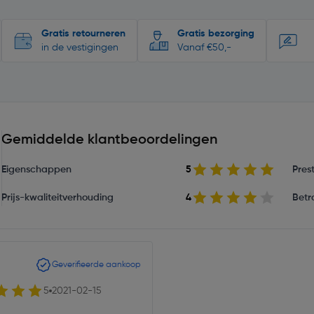
Gratis retourneren
Gratis bezorging
in de vestigingen
Vanaf €50,-
Gemiddelde klantbeoordelingen
Eigenschappen
5
Prest
Prijs-kwaliteitverhouding
4
Betr
Geverifieerde aankoop
5
2021-02-15