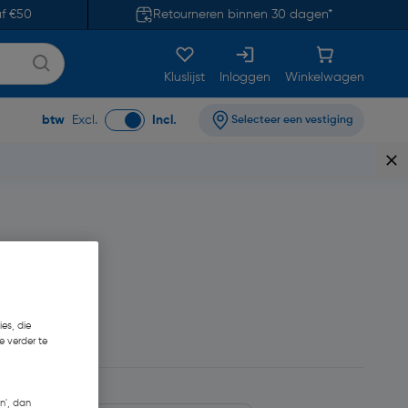
af €50
Retourneren binnen 30 dagen*
Kluslijst
Inloggen
Winkelwagen
btw
Excl.
Incl.
Selecteer een vestiging
es, die
5,52
e verder te
n', dan