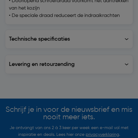
• Doorlopend schroefdraad voorkomt het aantrekken
van het kozijn
• De speciale draad reduceert de indraaikrachten
Technische specificaties
Technische specificaties
Levering en retourzending
Levering en retourzending
Soortgelijke artikelen
Schrijf je in voor de nieuwsbrief en mis
nooit meer iets.
Je ontvangt van ons 2 à 3 keer per week een e-mail vol met
inspiratie en deals. Lees hier onze
privacyverklaring
.