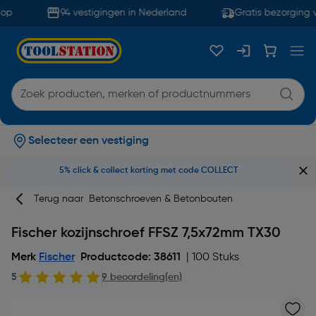
op
94 vestigingen in Nederland
Gratis bezorging v
Selecteer een vestiging
5% click & collect korting met code COLLECT
Terug naar
Betonschroeven & Betonbouten
Fischer kozijnschroef FFSZ 7,5x72mm TX30
Merk
Fischer
Productcode: 38611
| 100 Stuks
5
9 beoordeling(en)