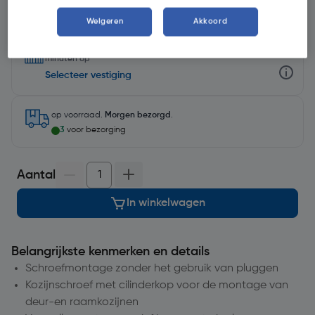
Weigeren
Akkoord
Selecteer winkel - Bekijk voorraadniveaus en haal binnen 10
minuten op
Selecteer vestiging
op voorraad.
Morgen bezorgd
.
3
voor bezorging
Aantal
In winkelwagen
Belangrijkste kenmerken en details
Schroefmontage zonder het gebruik van pluggen
Kozijnschroef met cilinderkop voor de montage van
deur-en raamkozijnen