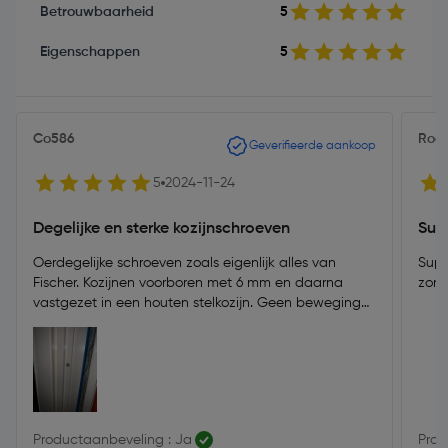
Betrouwbaarheid
5
Eigenschappen
5
Co586
Rog
Geverifieerde aankoop
5
2024-11-24
Degelijke en sterke kozijnschroeven
Sup
Oerdegelijke schroeven zoals eigenlijk alles van
Supe
Fischer. Kozijnen voorboren met 6 mm en daarna
zond
vastgezet in een houten stelkozijn. Geen beweging
meer in te krijgen in t kozijn. Kopje verzinkt heel mooi
in t kozijn.
Productaanbeveling : Ja
Prod