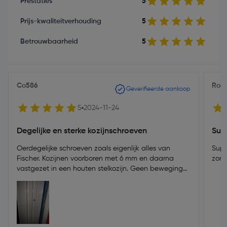
Prestaties
5
Prijs-kwaliteitverhouding
5
Betrouwbaarheid
5
Co586
Rog
Geverifieerde aankoop
5
2024-11-24
Degelijke en sterke kozijnschroeven
Sup
Oerdegelijke schroeven zoals eigenlijk alles van
Supe
Fischer. Kozijnen voorboren met 6 mm en daarna
zond
vastgezet in een houten stelkozijn. Geen beweging
meer in te krijgen in t kozijn. Kopje verzinkt heel mooi
in t kozijn.