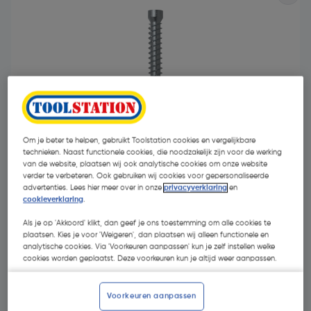
Om je beter te helpen, gebruikt Toolstation cookies en vergelijkbare
technieken. Naast functionele cookies, die noodzakelijk zijn voor de werking
van de website, plaatsen wij ook analytische cookies om onze website
verder te verbeteren. Ook gebruiken wij cookies voor gepersonaliseerde
advertenties. Lees hier meer over in onze
privacyverklaring
en
cookieverklaring
.
€ 66,29
Als je op 'Akkoord' klikt, dan geef je ons toestemming om alle cookies te
plaatsen. Kies je voor 'Weigeren', dan plaatsen wij alleen functionele en
€ 63,94
| Excl. btw € 52,84
analytische cookies. Via 'Voorkeuren aanpassen' kun je zelf instellen welke
cookies worden geplaatst. Deze voorkeuren kun je altijd weer aanpassen.
Kies productvariant
(5)
Voorkeuren aanpassen