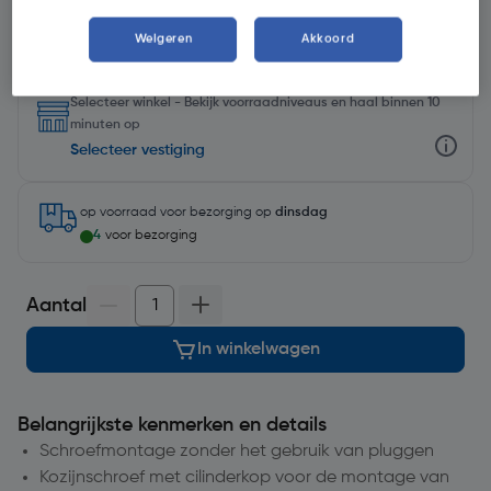
Weigeren
Akkoord
Selecteer winkel - Bekijk voorraadniveaus en haal binnen 10
minuten op
Selecteer vestiging
op voorraad
voor bezorging op
dinsdag
4
voor bezorging
Aantal
In winkelwagen
Belangrijkste kenmerken en details
Schroefmontage zonder het gebruik van pluggen
Kozijnschroef met cilinderkop voor de montage van