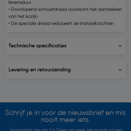
levensduur
• Doorlopend schroefdraad voorkomt het aantrekken
van het kozijn
• De speciale draad reduceert de indraaikrachten
Technische specificaties
Technische specificaties
Levering en retourzending
Levering en retourzending
Soortgelijke artikelen
Schrijf je in voor de nieuwsbrief en mis
nooit meer iets.
Je ontvangt van ons 2 à 3 keer per week een e-mail vol met