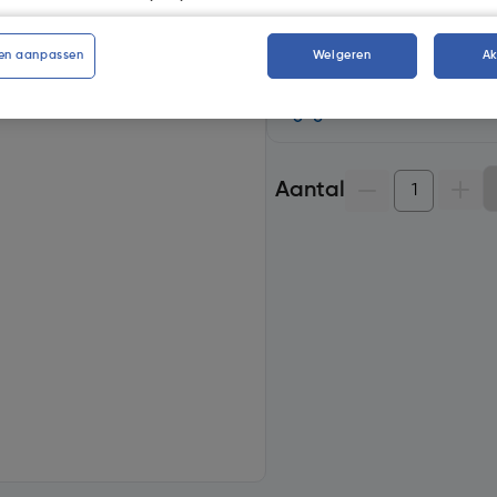
Selecteer winkel - Bekijk v
Selecteer vestiging
en aanpassen
Weigeren
A
Geen voorraad beschik
Aantal