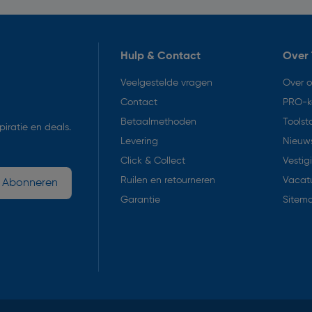
Hulp & Contact
Over 
Veelgestelde vragen
Over 
Contact
PRO-k
Betaalmethoden
Toolst
iratie en deals.
Levering
Nieuws
Click & Collect
Vestig
Ruilen en retourneren
Vacat
Abonneren
Garantie
Sitem