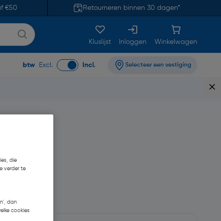
af €50
Retourneren binnen 30 dagen*
Kluslijst
Inloggen
Winkelwagen
btw
Excl.
Incl.
Selecteer een vestiging
es, die
e verder te
n', dan
welke cookies