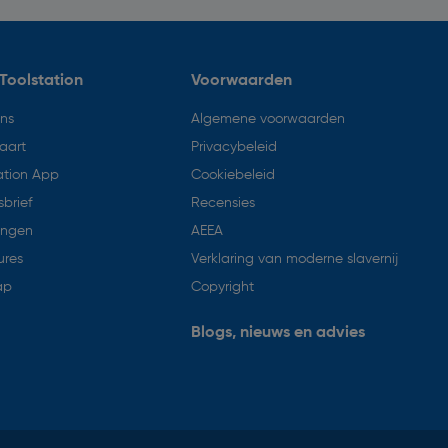
Toolstation
Voorwaarden
ons
Algemene voorwaarden
aart
Privacybeleid
ation App
Cookiebeleid
brief
Recensies
ingen
AEEA
ures
Verklaring van moderne slavernij
ap
Copyright
Blogs, nieuws en advies