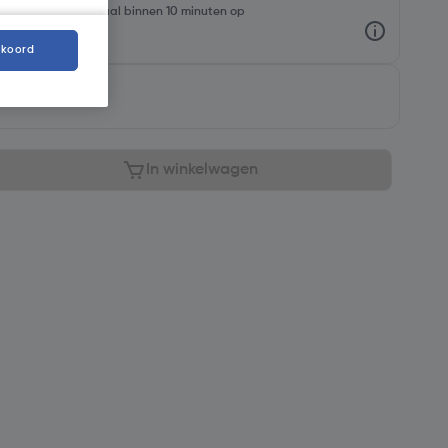
oorraadniveaus en haal binnen 10 minuten op
kkoord
baar
In winkelwagen