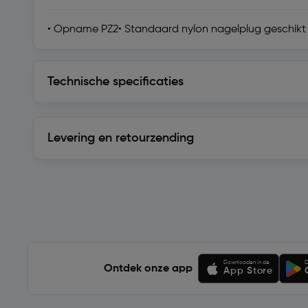
• Opname PZ2• Standaard nylon nagelplug geschikt
Technische specificaties
Technische specificaties
Levering en retourzending
Levering en retourzending
Soortgelijke artikelen
Downloaden in de
D
Ontdek onze app
App Store