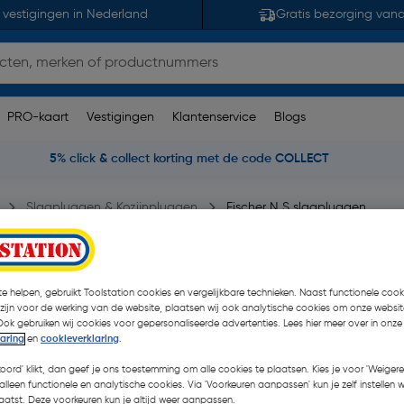
 vestigingen in Nederland
Gratis bezorging van
PRO-kaart
Vestigingen
Klantenservice
Blogs
5% click & collect korting met de code COLLECT
Slagpluggen & Kozijnpluggen
Fischer N S slagpluggen
m
e helpen, gebruikt Toolstation cookies en vergelijkbare technieken. Naast functionele cooki
 opmerking(en)
| 15 Stuks
 zijn voor de werking van de website, plaatsen wij ook analytische cookies om onze websit
Ook gebruiken wij cookies voor gepersonaliseerde advertenties. Lees hier meer over in onze
laring
en
cookieverklaring
.
€ 0,56
| Excl. btw € 0,46
koord' klikt, dan geef je ons toestemming om alle cookies te plaatsen. Kies je voor 'Weigere
alleen functionele en analytische cookies. Via 'Voorkeuren aanpassen' kun je zelf instellen 
atst. Deze voorkeuren kun je altijd weer aanpassen.