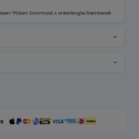
steen• Maten: boormaat x ankerlengte/klembereik
ng