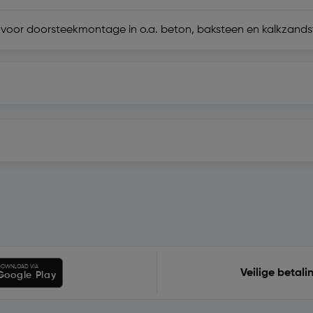
 voor doorsteekmontage in o.a. beton, baksteen en kalkzand
OWNLOAD VIA
Veilige betali
Google Play