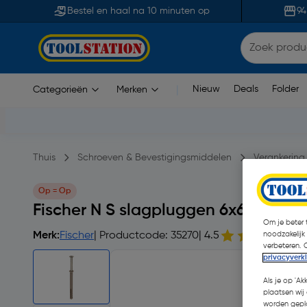
Bestel en haal na 10 minuten op
94
Nieuw
Deals
Folder
Categorieën
Merken
|
Thuis
Schroeven & Bevestigingsmiddelen
Verankering
Op = Op
Fischer N S slagpluggen 6x60/30m
Om je beter t
Merk:
Fischer
| Productcode: 35270
| 4.5
2
noodzakelijk
verbeteren. 
privacyverk
Als je op 'Ak
plaatsen wij 
worden gepla