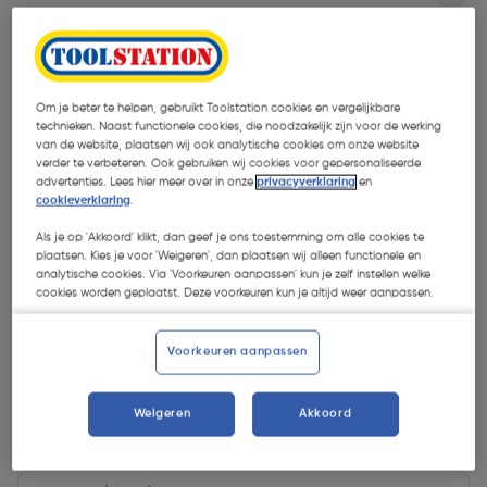
Om je beter te helpen, gebruikt Toolstation cookies en vergelijkbare
technieken. Naast functionele cookies, die noodzakelijk zijn voor de werking
van de website, plaatsen wij ook analytische cookies om onze website
verder te verbeteren. Ook gebruiken wij cookies voor gepersonaliseerde
advertenties. Lees hier meer over in onze
privacyverklaring
en
- 54 %
cookieverklaring
.
Als je op 'Akkoord' klikt, dan geef je ons toestemming om alle cookies te
plaatsen. Kies je voor 'Weigeren', dan plaatsen wij alleen functionele en
analytische cookies. Via 'Voorkeuren aanpassen' kun je zelf instellen welke
cookies worden geplaatst. Deze voorkeuren kun je altijd weer aanpassen.
€ 3,31
Voorkeuren aanpassen
€ 1,52
| Excl. btw € 1,26
Weigeren
Akkoord
Kies productvariant
(9)