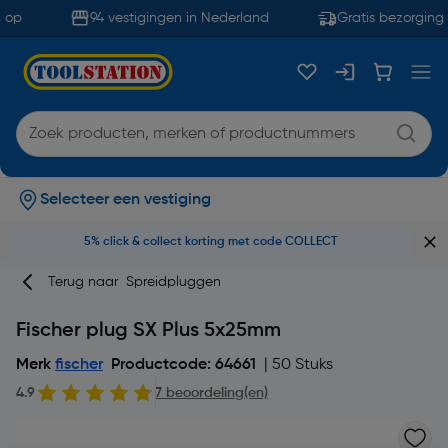
op
94 vestigingen in Nederland
Gratis bezorging 
Selecteer een vestiging
5% click & collect korting met code COLLECT
Terug naar
Spreidpluggen
Fischer plug SX Plus 5x25mm
Merk
fischer
Productcode: 64661
| 50 Stuks
4.9
7 beoordeling(en)