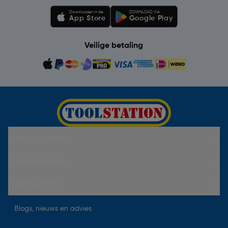
Downloaden in de
DOWNLOAD VIA
App Store
Google Play
Veilige betaling
Hulp & Contact
Over Toolstation
Voorwaarden
Blogs, nieuws en advies